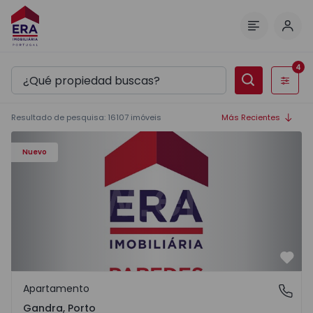
Inici
Menú
4
Filtros
Resultado de pesquisa
:
16107
imóveis
Más Recientes
Apartamento T0 Paredes, Gandra - 1575265 - 1
Nuevo
Favo
Apartamento
Gandra, Porto
Gandra, Porto