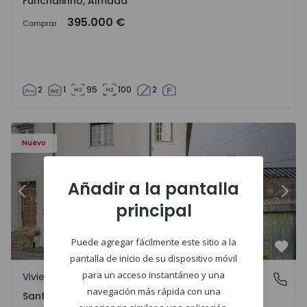
Funchalinho, Almada
395.000 €
Comprar
2
1
95
100
2
Nuevo
Añadir a la pantalla
Anterior
Sigu
principal
Puede agregar fácilmente este sitio a la
Favo
pantalla de inicio de su dispositivo móvil
para un acceso instantáneo y una
Vivienda Pareada
Santa Clara e Castelo Viegas, Coimbra
navegación más rápida con una
Santa Clara e Castelo Viegas, Coimbra