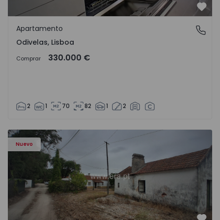
Favo
Apartamento
Odivelas, Lisboa
Odivelas, Lisboa
330.000 €
Comprar
2
1
70
82
1
2
Apartamento T3 Salvaterra de Magos, Marinhais - 157486
Nuevo