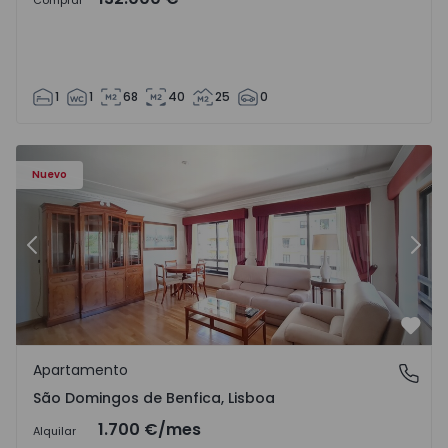
Comprar
1
1
68
40
25
0
Nuevo
Anterior
Sigu
Favo
Apartamento
São Domingos de Benfica, Lisboa
São Domingos de Benfica, Lisboa
1.700 €
/mes
Alquilar