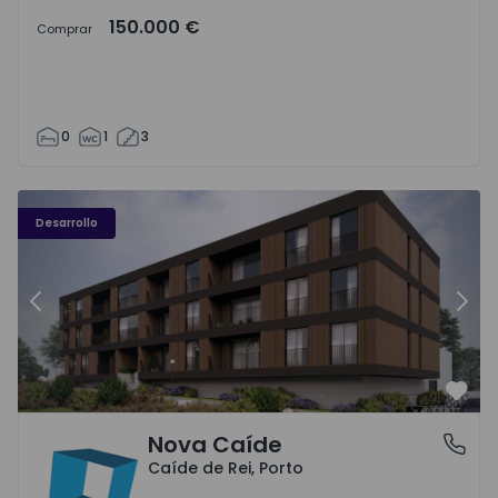
150.000 €
Comprar
0
1
3
Nova Caíde - 1
No
Desarrollo
Anterior
Sigu
Favo
Nova Caíde
Caíde de Rei, Porto
Caíde de Rei, Porto