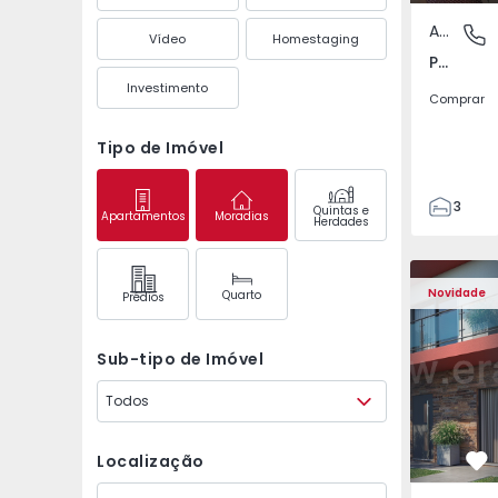
Apartamento
Pedrouç
Vídeo
Homestaging
Pedrouços, Porto
Investimento
Comprar
Tipo de Imóvel
3
Quintas e
Apartamentos
Moradias
Herdades
1
105
122
Novidade
Quarto
Prédios
1
-1
Sub-tipo de Imóvel
Todos
Localização
Fa