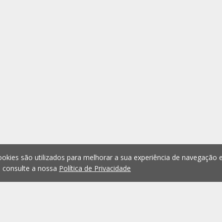
okies são utilizados para melhorar a sua experiência de navegação e
, consulte a nossa
Política de Privacidade
1
2
3
4
5
...
1073
Anterior
Seguint