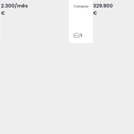
2.300
/mês
329.900
Comprar
€
€
3
2
185
185
2