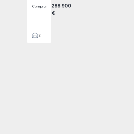
288.900
Comprar
€
2
2
157
157
2