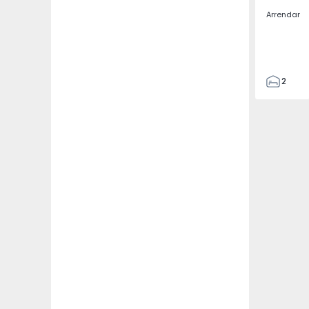
Arrendar
2
2
67
109
2
5