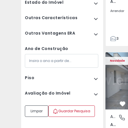
Av. Boavista, Porto
Estado do Imóvel
Arrendar
Outras Características
Outras Vantagens ERA
3
2
Ano de Construção
132
Apartamento T2 Porto,
Apartament
142
Novidade
2
3
Piso
Avaliação do Imóvel
Fa
Limpar
Guardar Pesquisa
Apartamento
Av. Boav
Av. Boavista, Porto