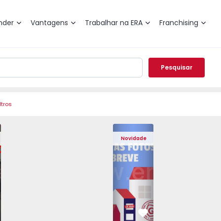
nder
Vantagens
Trabalhar na ERA
Franchising
Pesquisar
ltros
 Pedrouços - 1575536 - 7
o T3 Maia, Pedrouços - 1575536 - 9
Apartamento T3 Maia, Pedrouços - 1575536 - 8
Apartamento T3 Maia, Pedrouços - 1575536 - 12
Apartamento T3 Maia, Pedrouços - 15
Apartamento T3 Porto, Camp
Apartamento T3 Maia, Pedr
Apartamento T3 
Apar
Novidade
vorito
Favorito