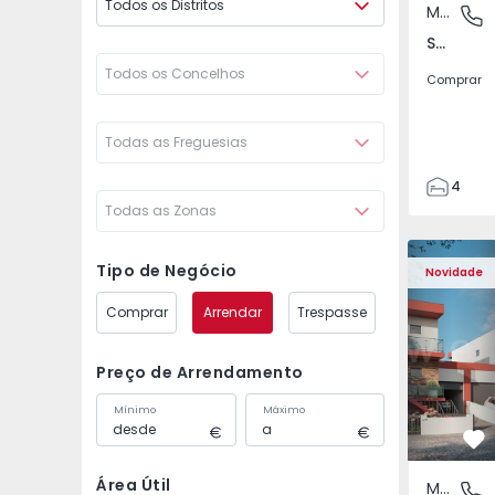
Todos os Distritos
Moradia Geminada
São Joã
São João das Lampas e Terrugem, Lisboa
Todos os Concelhos
Comprar
Todas as Freguesias
4
Todas as Zonas
3
135
Moradia Geminada T4 
Moradia G
193
Tipo de Negócio
Novidade
240
Comprar
Arrendar
Trespasse
2
Preço de Arrendamento
Mínimo
Máximo
Fa
Área Útil
Moradia Geminada
São Joã