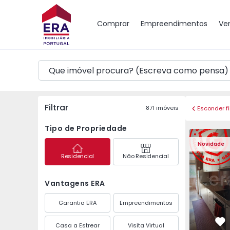
Mapa
Comprar
Empreendimentos
Ve
Filtrar
871
imóveis
Esconder fi
Tipo de Propriedade
Apartamento T3 Maia,
Apartament
Novidade
Residencial
Não Residencial
Vantagens ERA
Garantia ERA
Empreendimentos
Casa a Estrear
Visita Virtual
Fa