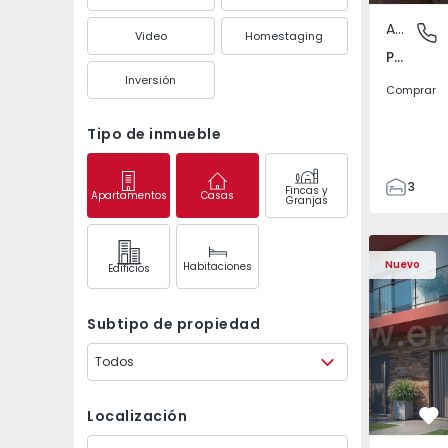
Apartamento
Pedrouç
Video
Homestaging
Pedrouços, Porto
Inversión
Comprar
Tipo de inmueble
3
Fincas y
Apartamentos
Casas
Granjas
1
105
122
Nuevo
Habitaciones
Edifícios
1
-1
Subtipo de propiedad
Todos
Localización
Fa