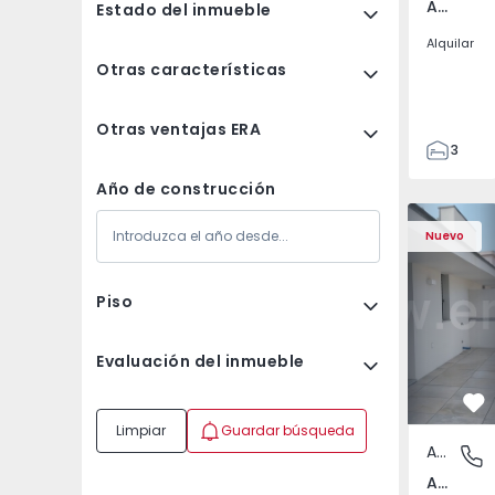
Av. Boavista, Porto
Estado del inmueble
Alquilar
Otras características
Otras ventajas ERA
3
2
Año de construcción
132
Apartamento T2 Porto,
Apartament
142
Nuevo
2
3
Piso
Evaluación del inmueble
Fa
Limpiar
Guardar búsqueda
Apartamento
Av. Boav
Av. Boavista, Porto