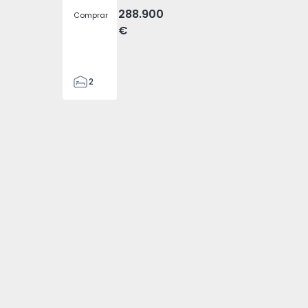
288.900
Comprar
€
2
2
305
305
2