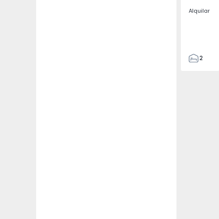
Alquilar
2
2
67
109
2
5