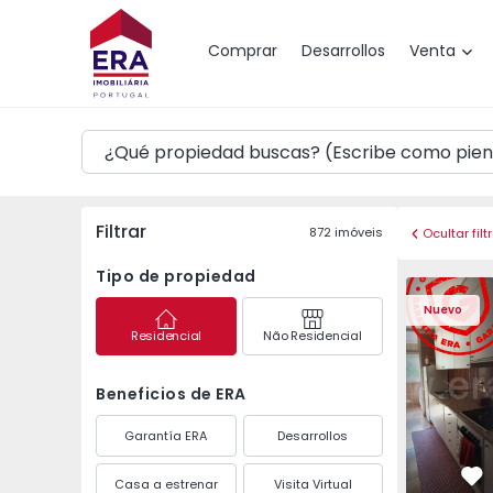
Mapa
Comprar
Desarrollos
Venta
Filtrar
872
imóveis
Ocultar filt
Tipo de propiedad
Apartamento T3 Maia,
Apartament
Nuevo
Residencial
Não Residencial
Beneficios de ERA
Garantía ERA
Desarrollos
Casa a estrenar
Visita Virtual
Fa