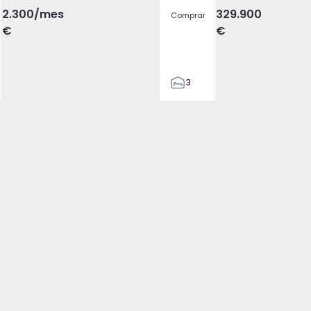
2.300
/mes
329.900
Comprar
€
€
3
2
305
305
2