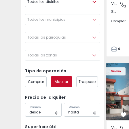
Todos los distritos
Vivienda Pareada
São Joã
São João das Lampas e Terrugem, Lisboa
Todos los municipios
Comprar
Todas las parroquias
4
Todas las zonas
3
135
Vivienda Pareada T4 
Vivienda P
193
Tipo de operación
Nuevo
240
Comprar
Alquilar
Traspaso
2
Precio del alquiler
Mínimo
Máximo
Fa
Superficie útil
Vivienda Pareada
São Joã