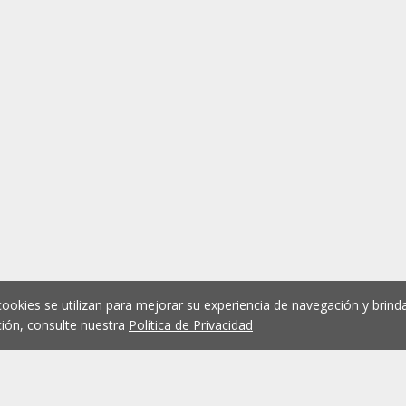
cookies se utilizan para mejorar su experiencia de navegación y brinda
ión, consulte nuestra
Política de Privacidad
1
2
3
4
5
...
1076
Anterior
Siguient