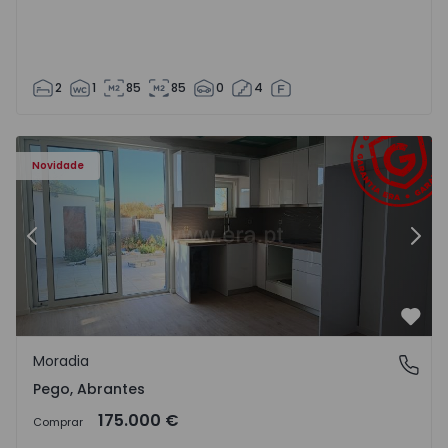
2
1
85
85
0
4
Moradia T2 Abrantes, Pego - 1575171 - 9
Mo
Novidade
Anterior
Segu
Favo
Moradia
Pego, Abrantes
Pego, Abrantes
175.000 €
Comprar