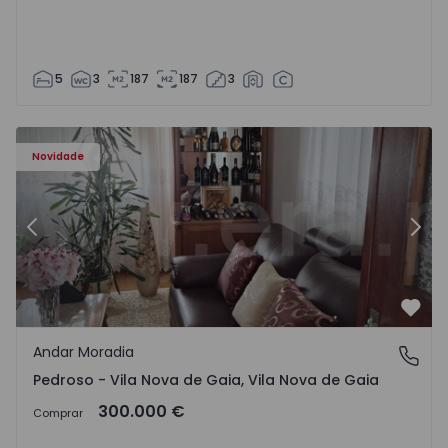
5
3
187
187
3
elo - 1575635 - 12
Andar Moradia T6 Vila Nova de Gaia, Pedroso e Seixezelo 
An
Novidade
Anterior
Segu
Favo
Andar Moradia
Pedroso - Vila Nova de Gaia, Vila Nova de Gaia
Pedroso - Vila Nova de Gaia, Vila Nova de Gaia
300.000 €
Comprar