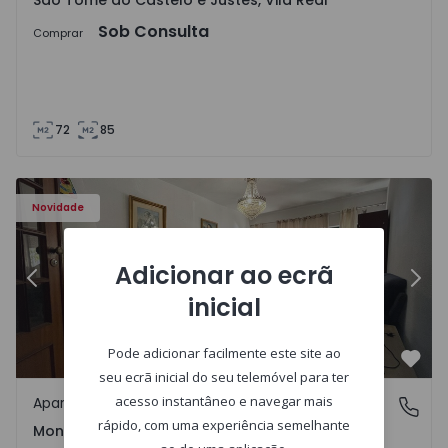
São Tomé do Castelo e Justes, Vila Real
Sob Consulta
Comprar
72
85
603 - 1
Apartamento T2 Montijo, Montijo e Afonsoeiro - 1575603 
Ap
Novidade
Adicionar ao ecrã
Anterior
Segu
inicial
Pode adicionar facilmente este site ao
Favo
seu ecrã inicial do seu telemóvel para ter
acesso instantâneo e navegar mais
Apartamento
Montijo e Afonsoeiro, Setúbal
rápido, com uma experiência semelhante
Montijo e Afonsoeiro, Setúbal