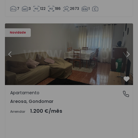
7
3
122
186
2673
1
Apartamento T2 Gondomar, Areosa - 1574869 - 1
Ap
Novidade
Anterior
Segu
Favo
Apartamento
Areosa, Gondomar
Areosa, Gondomar
1.200 €
/mês
Arrendar