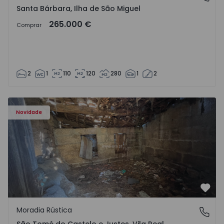
Santa Bárbara, Ilha de São Miguel
265.000 €
Comprar
2
1
110
120
280
1
2
Moradia Vila Real, São Tomé do Castelo e Justes - 1575189
Novidade
Favo
Moradia Rústica
São Tomé do Castelo e Justes, Vila Real