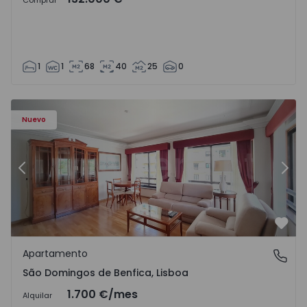
Comprar
1
1
68
40
25
0
Nuevo
Anterior
Sigu
Favo
Apartamento
São Domingos de Benfica, Lisboa
São Domingos de Benfica, Lisboa
1.700 €
/mes
Alquilar