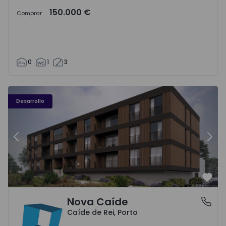
150.000 €
Comprar
0
1
3
Nova Caíde - 1
No
Desarrollo
Anterior
Sigu
Favo
Nova Caíde
Caíde de Rei, Porto
Caíde de Rei, Porto