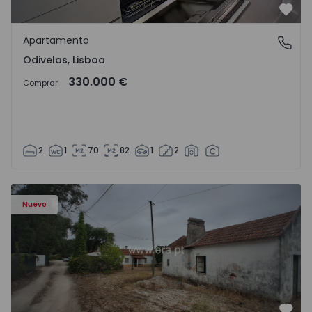
Favo
Apartamento
Odivelas, Lisboa
Odivelas, Lisboa
330.000 €
Comprar
2
1
70
82
1
2
Apartamento T3 Salvaterra de Magos, Marinhais - 157486
Nuevo