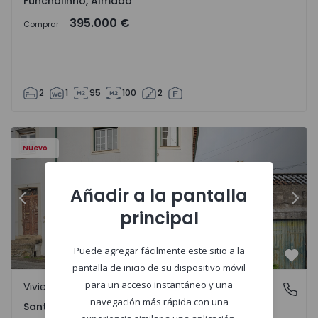
Funchalinho, Almada
395.000 €
Comprar
2
1
95
100
2
Nuevo
Añadir a la pantalla
Anterior
Sigu
principal
Puede agregar fácilmente este sitio a la
Favo
pantalla de inicio de su dispositivo móvil
para un acceso instantáneo y una
Vivienda Pareada
Santa Clara e Castelo Viegas, Coimbra
navegación más rápida con una
Santa Clara e Castelo Viegas, Coimbra