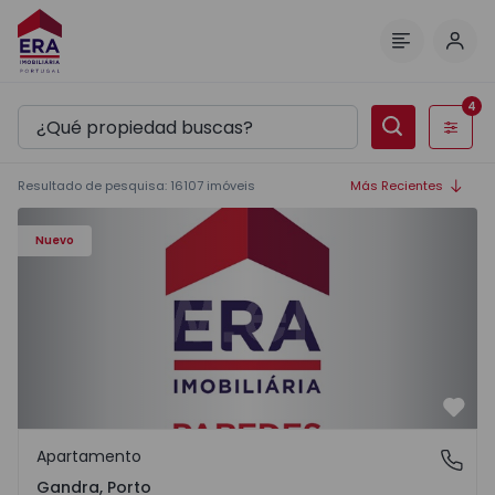
Inici
Menú
4
Filtros
Resultado de pesquisa
:
16107
imóveis
Más Recientes
Apartamento T0 Paredes, Gandra - 1575265 - 1
Nuevo
Favo
Apartamento
Gandra, Porto
Gandra, Porto