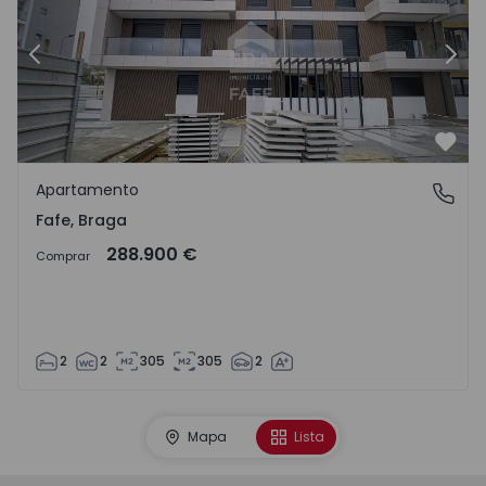
Anterior
Sigu
Favo
Apartamento
Fafe, Braga
Fafe, Braga
288.900 €
Comprar
2
2
305
305
2
Mapa
Lista