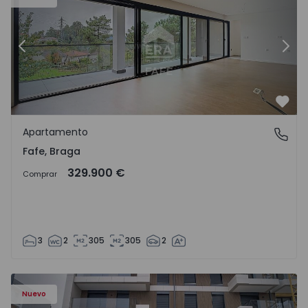
Anterior
Sigu
Favo
Apartamento
Fafe, Braga
Fafe, Braga
329.900 €
Comprar
3
2
305
305
2
Nuevo