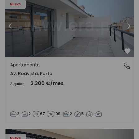
Nuevo
Anterior
Sigu
Favo
Apartamento
Av. Boavista, Porto
Av. Boavista, Porto
2.300 €
/mes
Alquilar
2
2
67
109
2
5
Nuevo