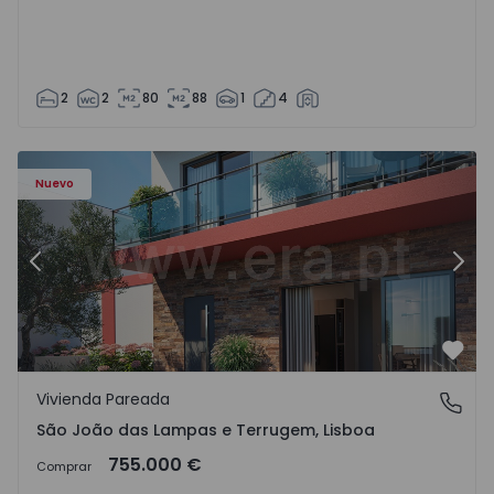
2
2
80
88
1
4
Nuevo
Anterior
Sigu
Favo
Vivienda Pareada
São João das Lampas e Terrugem, Lisboa
São João das Lampas e Terrugem, Lisboa
755.000 €
Comprar