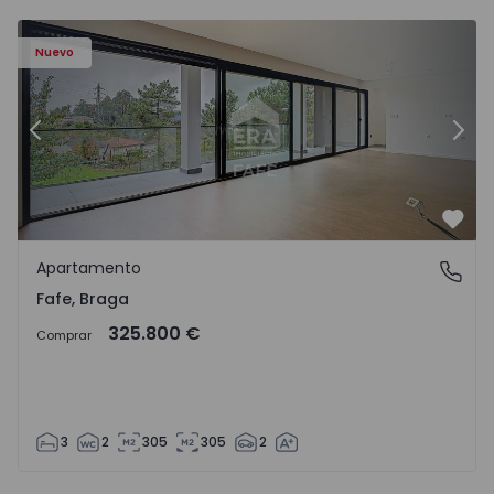
Nuevo
Anterior
Sigu
Favo
Apartamento
Fafe, Braga
Fafe, Braga
325.800 €
Comprar
3
2
305
305
2