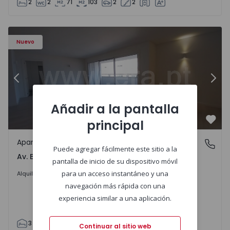
2
2
71
103
2
2
Apartamento T3 Porto, Av. Boavista - 1575472 - 5
Ap
Nuevo
Anterior
Sigu
Añadir a la pantalla
principal
Favo
Apartamento
Av. Boavista, Porto
Puede agregar fácilmente este sitio a la
Av. Boavista, Porto
pantalla de inicio de su dispositivo móvil
2.300 €
/mes
para un acceso instantáneo y una
Alquilar
navegación más rápida con una
experiencia similar a una aplicación.
3
2
132
142
2
4
Continuar al sitio web