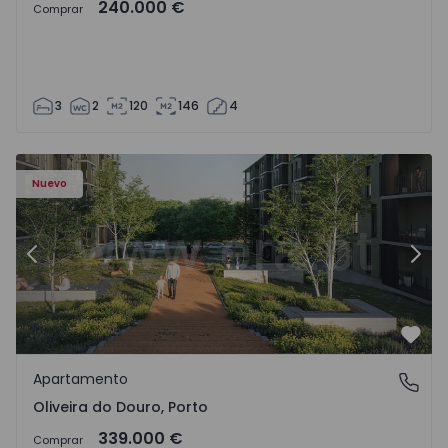
240.000 €
Comprar
3
2
120
146
4
- 1575522 - 8
Apartamento T2 Vila Nova de Gaia, Oliveira do Douro - 15
Ap
Nuevo
Anterior
Sigu
Favo
Apartamento
Oliveira do Douro, Porto
Oliveira do Douro, Porto
339.000 €
Comprar