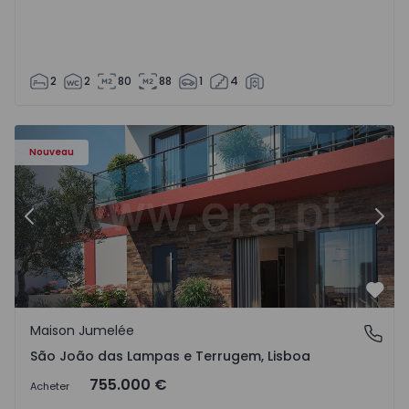
2
2
80
88
1
4
Nouveau
Précédent
Suiv
Préf
Maison Jumelée
São João das Lampas e Terrugem, Lisboa
São João das Lampas e Terrugem, Lisboa
755.000 €
Acheter