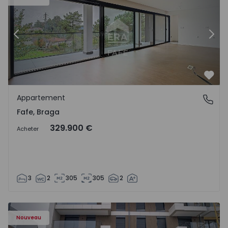
Précédent
Suiv
Préf
Appartement
Fafe, Braga
Fafe, Braga
329.900 €
Acheter
3
2
305
305
2
Nouveau