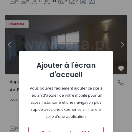
2
2
71
103
2
2
Appartement T3 Porto, Av. Boavista - 1575472 - 5
Ap
Nouveau
Précédent
Suiv
Ajouter à l'écran
Préf
d'accueil
Appartement
Av. Boavista, Porto
Vous pouvez facilement ajouter ce site à
Av. Boavista, Porto
l'écran d'accueil de votre mobile pour un
2.300 €
/mois
Louer
accès instantané et une navigation plus
rapide avec une expérience similaire à
celle d'une application.
3
2
132
142
2
4