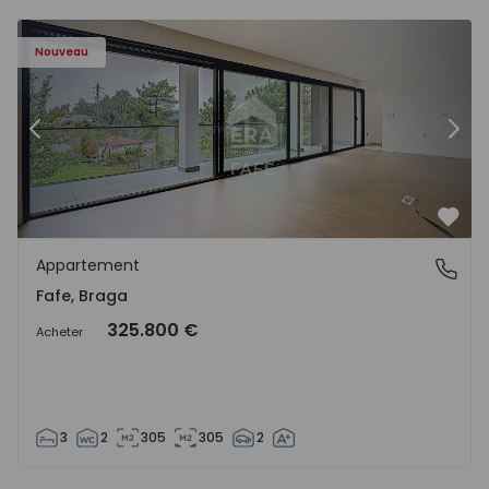
Nouveau
Précédent
Suiv
Préf
Appartement
Fafe, Braga
Fafe, Braga
325.800 €
Acheter
3
2
305
305
2