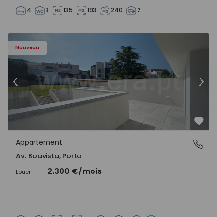
4
3
135
193
240
2
Appartement T2 Porto, Av. Boavista - 1575459 - 4
Ap
Nouveau
Précédent
Suiv
Préf
Appartement
Av. Boavista, Porto
Av. Boavista, Porto
2.300 €
/mois
Louer