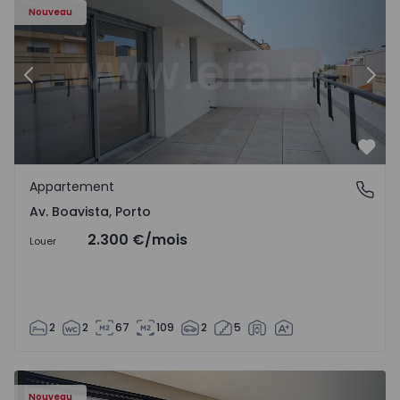
Nouveau
Précédent
Suiv
Préf
Appartement
Av. Boavista, Porto
Av. Boavista, Porto
2.300 €
/mois
Louer
2
2
67
109
2
5
Nouveau