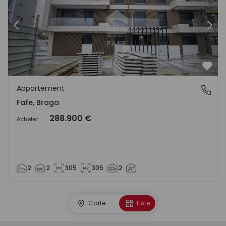
Précédent
Suiv
Préf
Appartement
Fafe, Braga
Fafe, Braga
288.900 €
Acheter
2
2
305
305
2
Carte
Liste