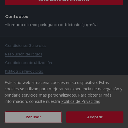
Contactos
*Llamada a la red portuguesa de telefonía fija/móvil.
Condiciones Generales
Resolución de litigios
Condiciones de utilización
Política de Privacidad
Libro de Reclamaciones
Este sitio web almacena cookies en su dispositivo. Estas
cookies se utilizan para mejorar su experiencia de navegación y
Canal Denuncias
brindarle servicios más personalizados. Para obtener más
© 2026 ERA Portugal
información, consulte nuestra
Política de Privacidad
Rehusar
Aceptar