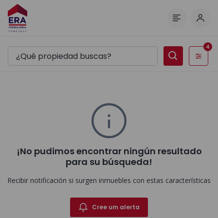
Inici
Menú
4
Filtros
¡No pudimos encontrar ningún resultado
para su búsqueda!
Recibir notificación si surgen inmuebles con estas características
Cree um alerta