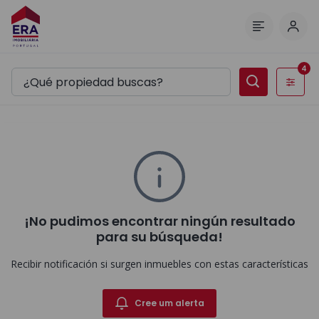
Inici
Menú
4
Filtros
¡No pudimos encontrar ningún resultado
para su búsqueda!
Recibir notificación si surgen inmuebles con estas características
Cree um alerta