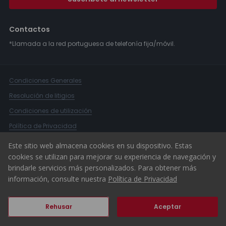
Contactos
*Llamada a la red portuguesa de telefonía fija/móvil.
Condiciones Generales
Resolución de litigios
Condiciones de utilización
Política de Privacidad
Libro de Reclamaciones
Este sitio web almacena cookies en su dispositivo. Estas
cookies se utilizan para mejorar su experiencia de navegación y
Canal Denuncias
brindarle servicios más personalizados. Para obtener más
© 2026 ERA Portugal
información, consulte nuestra
Política de Privacidad
Rehusar
Aceptar