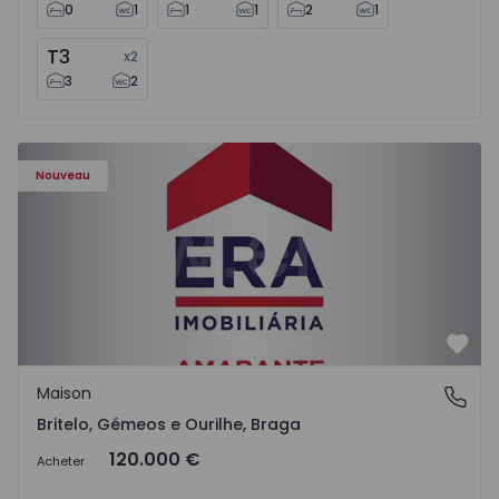
0
1
1
1
2
1
T3
x
2
3
2
Maison T3 Celorico de Basto, Britelo, Gémeos e Ourilhe - 
Nouveau
Préf
Maison
Britelo, Gémeos e Ourilhe, Braga
Britelo, Gémeos e Ourilhe, Braga
120.000 €
Acheter