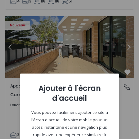
4
3
118
118
51
Nouveau
Précédent
Suiv
Préf
Appartement
Ajouter à l'écran
Carnaxide e Queijas, Lisboa
Carnaxide e Queijas, Lisboa
d'accueil
2.600 €
/mois
Louer
Vous pouvez facilement ajouter ce site à
l'écran d'accueil de votre mobile pour un
accès instantané et une navigation plus
rapide avec une expérience similaire à
3
2
100
194
2
5