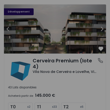
Cerveira Premium (lote 4) - 1
Ce
Développement
Précédent
Suiv
Préf
Cerveira Premium (lote
Vila Nova de Cerveira e Lovelhe, Viana do Castelo
4)
Vila Nova de Cerveira e Lovelhe, Viana do Castelo
43 Lots disponibles
145.000 €
Acheter
à partir de
T0
T1
T2
x
2
x
33
x
6