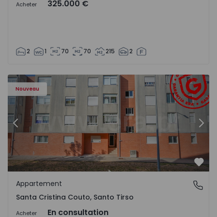
325.000 €
Acheter
2
1
70
70
215
2
1552520 - 16
Appartement T2 Santo Tirso, Santa Cristina Couto - 15525
Ap
Nouveau
Précédent
Suiv
Préf
Appartement
Santa Cristina Couto, Santo Tirso
Santa Cristina Couto, Santo Tirso
En consultation
Acheter