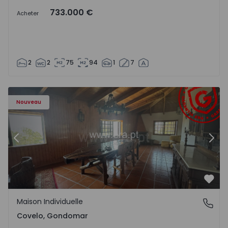
733.000 €
Acheter
2
2
75
94
1
7
elo - 1575981 - 15
Maison Individuelle T2 Gondomar, Foz do Sousa e Covelo 
Ma
Nouveau
Précédent
Suiv
Préf
Maison Individuelle
Covelo, Gondomar
Covelo, Gondomar