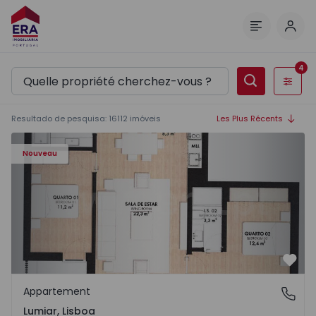
Comm
Menu
4
Filtres
Resultado de pesquisa
:
16112
imóveis
Les Plus Récents
Appartement T2 com Piscine Lisboa, Lumiar - 1576121 - 1
Nouveau
Préf
Appartement
Lumiar, Lisboa
Lumiar, Lisboa