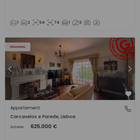
1
2
54
74
1
3
90 - 21
Appartement T3 Cascais, Carcavelos e Parede - 1576090 -
Ap
Nouveau
Précédent
Suiv
Préf
Appartement
Carcavelos e Parede, Lisboa
Carcavelos e Parede, Lisboa
625.000 €
Acheter