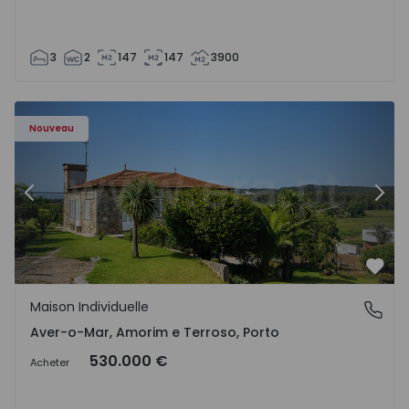
3
2
147
147
3900
orim e Terroso - 1575815 - 10
Maison Individuelle Póvoa de Varzim, Aver-o-Mar, Amorim
Ma
Nouveau
Précédent
Suiv
Préf
Maison Individuelle
Aver-o-Mar, Amorim e Terroso, Porto
Aver-o-Mar, Amorim e Terroso, Porto
530.000 €
Acheter