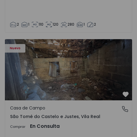
2
1
110
120
280
1
2
Casa Vila Real, São Tomé do Castelo e Justes - 1575189 - 1
Nuevo
Favo
Casa de Campo
São Tomé do Castelo e Justes, Vila Real
São Tomé do Castelo e Justes, Vila Real
En Consulta
Comprar