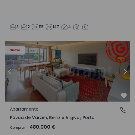
3
2
115
147
4
riz e Argivai - 1574602 - 20
Apartamento T3 Póvoa de Varzim, Póvoa de Varzim, Beiriz 
Ap
Nuevo
Anterior
Sigu
Favo
Apartamento
Póvoa de Varzim, Beiriz e Argivai, Porto
Póvoa de Varzim, Beiriz e Argivai, Porto
480.000 €
Comprar