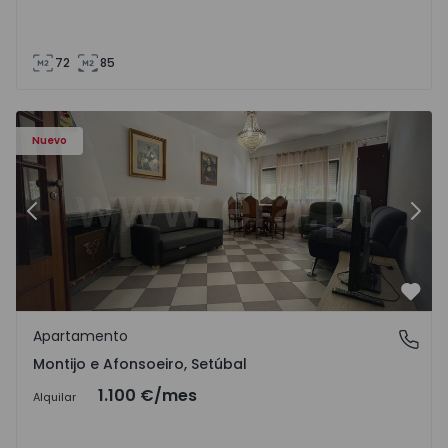
72
85
603 - 1
Apartamento T2 Montijo, Montijo e Afonsoeiro - 1575603 
Ap
Nuevo
Anterior
Sigu
Favo
Apartamento
Montijo e Afonsoeiro, Setúbal
Montijo e Afonsoeiro, Setúbal
1.100 €
/mes
Alquilar