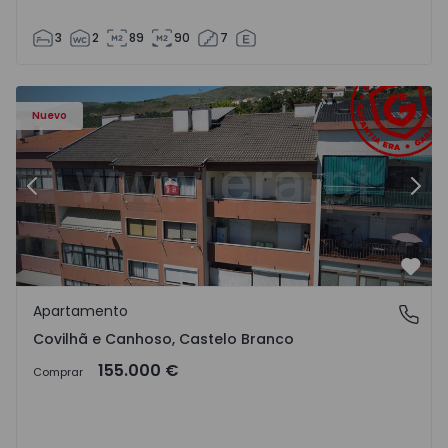
3
2
89
90
7
 - 18
Apartamento T2 Covilhã, Covilhã e Canhoso - 1497806 - 1
Ap
Nuevo
Anterior
Sigu
Favo
Apartamento
Covilhã e Canhoso, Castelo Branco
Covilhã e Canhoso, Castelo Branco
155.000 €
Comprar