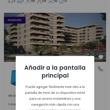
2
1
99
59
110
0
PLENO JARDIM - 3
P
Desarrollo
Anterior
Sigu
Favo
Añadir a la pantalla
PLENO JARDIM
Águas Santas, Porto
principal
Águas Santas, Porto
Puede agregar fácilmente este sitio a la
pantalla de inicio de su dispositivo móvil
49 Unidades disponibles
para un acceso instantáneo y una
242.000 €
Comprar
desde
navegación más rápida con una