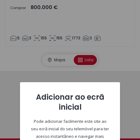
800.000 €
Comprar
5
3
155
155
1773
3
Mapa
Lista
Homepage
Adicionar ao ecrã
inicial
Pode adicionar facilmente este site ao
seu ecrã inicial do seu telemóvel para ter
acesso instantâneo e navegar mais