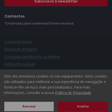
Subscreva à newsletter
Contactos
*Chamada para a rede fixa/móvel nacional.
Condições Gerais
Resolução de litígios
Condições de Utilização do Website
Política Privacidade
Livro Reclamações
Este site armazena cookies no seu equipamento. Estes cookies
Canal de Denúncias
são utilizados para melhorar a sua experiência de navegação e
fornecer-lhe serviços mais personalizados. Para mais
© 2026 ERA Portugal
informações, consulte a nossa
Política de Privacidade
Recusar
Aceitar