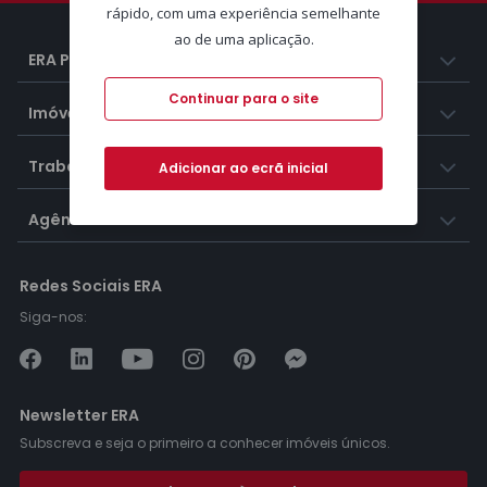
rápido, com uma experiência semelhante
ao de uma aplicação.
ERA Portugal
Continuar para o site
Imóveis
Trabalhar na ERA
Adicionar ao ecrã inicial
Agências ERA
Redes Sociais ERA
Siga-nos:
Newsletter ERA
Subscreva e seja o primeiro a conhecer imóveis únicos.