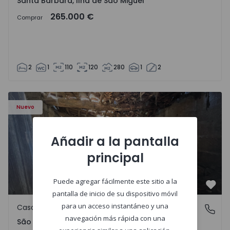
Santa Bárbara, Ilha de São Miguel
265.000 €
Comprar
2
1
110
120
280
1
2
Casa Vila Real, São Tomé do Castelo e Justes - 1575189 - 1
Nuevo
Añadir a la pantalla
principal
Puede agregar fácilmente este sitio a la
Favo
pantalla de inicio de su dispositivo móvil
para un acceso instantáneo y una
Casa de Campo
São Tomé do Castelo e Justes, Vila Real
navegación más rápida con una
São Tomé do Castelo e Justes, Vila Real