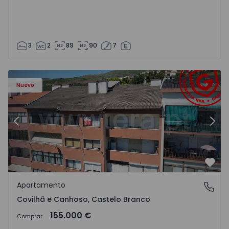
3
2
89
90
7
 - 18
Apartamento T2 Covilhã, Covilhã e Canhoso - 1497806 - 1
Ap
Nuevo
Anterior
Sigu
Favo
Apartamento
Covilhã e Canhoso, Castelo Branco
Covilhã e Canhoso, Castelo Branco
155.000 €
Comprar