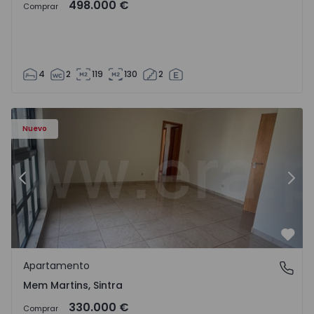
498.000 €
Comprar
4
2
119
130
2
8416 - 15
Apartamento T3 Sintra, Algueirão-Mem Martins - 1528416
Ap
Nuevo
Anterior
Sigu
Favo
Apartamento
Mem Martins, Sintra
Mem Martins, Sintra
330.000 €
Comprar