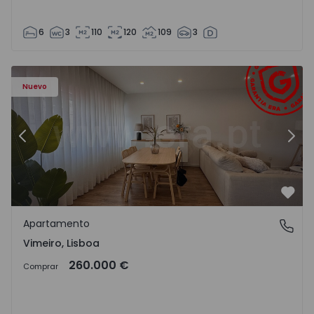
6
3
110
120
109
3
Apartamento T1 Lourinhã, Vimeiro - 1575406 - 1
Ap
Nuevo
Anterior
Sigu
Favo
Apartamento
Vimeiro, Lisboa
Vimeiro, Lisboa
260.000 €
Comprar