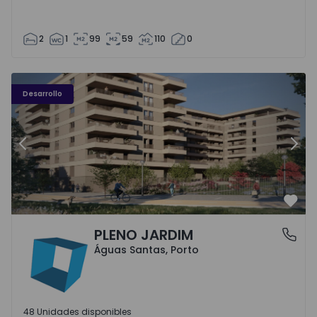
2
1
99
59
110
0
PLENO JARDIM - 3
P
Desarrollo
Anterior
Sigu
Favo
PLENO JARDIM
Águas Santas, Porto
Águas Santas, Porto
48 Unidades disponibles