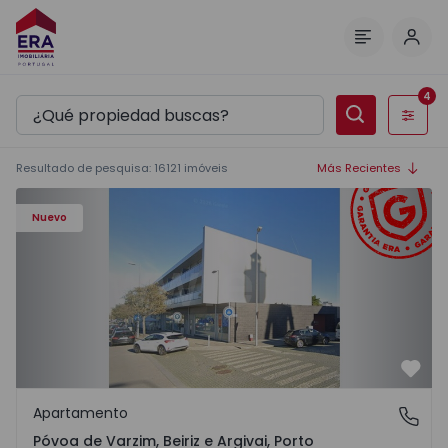
Inici
Menú
4
Filtros
Resultado de pesquisa
:
16121
imóveis
Más Recientes
Apartamento T3 Póvoa de Varzim, Póvoa de Varzim, Beiriz 
Nuevo
Favo
Apartamento
Póvoa de Varzim, Beiriz e Argivai, Porto
Póvoa de Varzim, Beiriz e Argivai, Porto