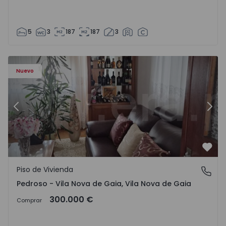
5
3
187
187
3
ezelo - 1575635 - 12
Piso de Vivienda T6 Vila Nova de Gaia, Pedroso e Seixezelo
Pi
Nuevo
Anterior
Sigu
Favo
Piso de Vivienda
Pedroso - Vila Nova de Gaia, Vila Nova de Gaia
Pedroso - Vila Nova de Gaia, Vila Nova de Gaia
300.000 €
Comprar