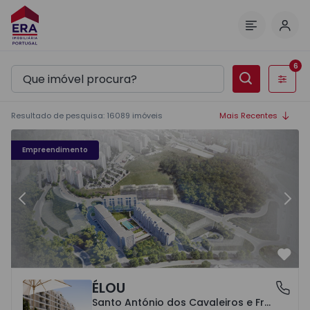
Inic
Menu
6
Filtros
Resultado de pesquisa
:
16089
imóveis
Mais Recentes
Élou - 10
Él
Empreendimento
Anterior
Segu
Favo
ÉLOU
Santo António dos Cavaleiros e Frielas, Lisboa
Santo António dos Cavaleiros e Frielas, Lisboa