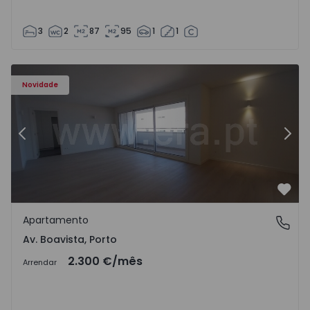
3
2
87
95
1
1
Apartamento T3 Porto, Av. Boavista - 1575472 - 5
Ap
Novidade
Anterior
Segu
Favo
Apartamento
Av. Boavista, Porto
Av. Boavista, Porto
2.300 €
/mês
Arrendar