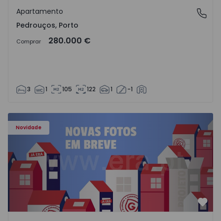
Apartamento
Pedrouços, Porto
Pedrouços, Porto
280.000 €
Comprar
3
1
105
122
1
-1
Apartamento T3 Porto, Campanhã - 1575504 - 1
Novidade
Favo