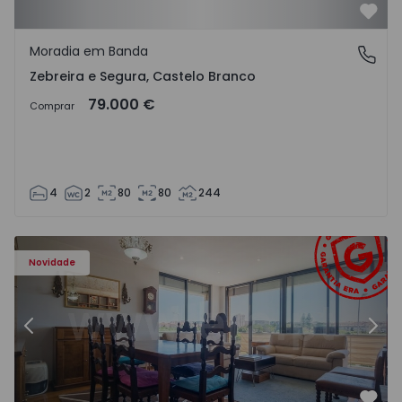
Favo
Moradia em Banda
Zebreira e Segura, Castelo Branco
Zebreira e Segura, Castelo Branco
79.000 €
Comprar
4
2
80
80
244
90 - 20
Apartamento T3 Cascais, Carcavelos e Parede - 1545290 -
Ap
Novidade
Anterior
Segu