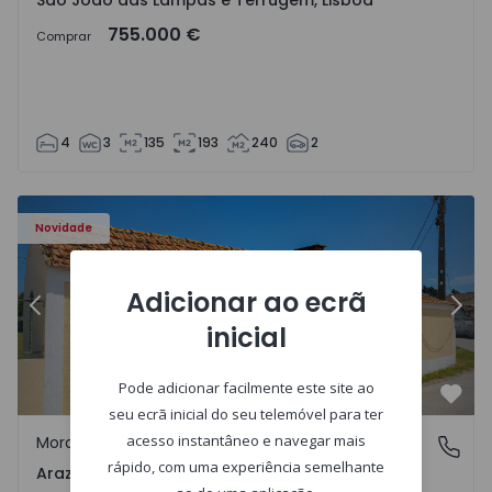
São João das Lampas e Terrugem, Lisboa
755.000 €
Comprar
4
3
135
193
240
2
 - 1571670 - 27
Moradia T1 com Terreno Montemor-o-Velho, Arazede - 1
Mo
Novidade
Adicionar ao ecrã
Anterior
Segu
inicial
Pode adicionar facilmente este site ao
Favo
seu ecrã inicial do seu telemóvel para ter
acesso instantâneo e navegar mais
Moradia
Arazede, Coimbra
rápido, com uma experiência semelhante
Arazede, Coimbra