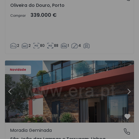
Oliveira do Douro, Porto
339.000 €
Comprar
2
2
80
88
1
4
Novidade
Anterior
Segu
Favo
Moradia Geminada
São João das Lampas e Terrugem, Lisboa