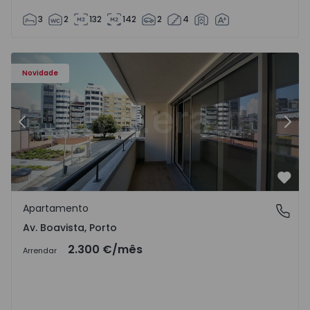
3
2
132
142
2
4
Apartamento T2 Porto, Av. Boavista - 1575454 - 7
Ap
Novidade
Anterior
Segu
Favo
Apartamento
Av. Boavista, Porto
Av. Boavista, Porto
2.300 €
/mês
Arrendar