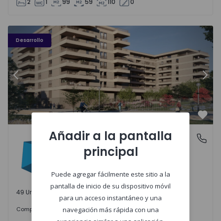
2
1
99
59
110
0
PLENO JARDIM - 3
P
Desarrollo
Anterior
Sigu
Favo
Añadir a la pantalla
PLENO JARDIM
Águas Santas, Porto
principal
Águas Santas, Porto
Puede agregar fácilmente este sitio a la
pantalla de inicio de su dispositivo móvil
49 Unidades disponibles
para un acceso instantáneo y una
242.000 €
Comprar
desde
navegación más rápida con una