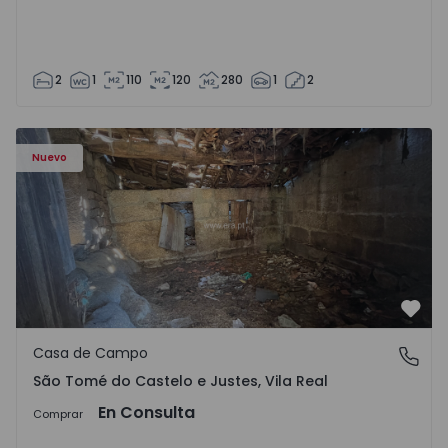
2
1
110
120
280
1
2
Casa Vila Real, São Tomé do Castelo e Justes - 1575189 - 1
Nuevo
Favo
Casa de Campo
São Tomé do Castelo e Justes, Vila Real
São Tomé do Castelo e Justes, Vila Real
En Consulta
Comprar