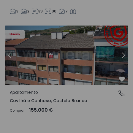
3
2
89
90
7
 - 18
Apartamento T2 Covilhã, Covilhã e Canhoso - 1497806 - 1
Ap
Nuevo
Anterior
Sigu
Favo
Apartamento
Covilhã e Canhoso, Castelo Branco
Covilhã e Canhoso, Castelo Branco
155.000 €
Comprar