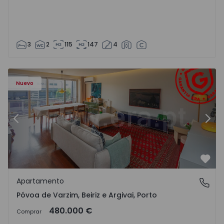
3
2
115
147
4
riz e Argivai - 1574602 - 20
Apartamento T3 Póvoa de Varzim, Póvoa de Varzim, Beiriz 
Ap
Nuevo
Anterior
Sigu
Favo
Apartamento
Póvoa de Varzim, Beiriz e Argivai, Porto
Póvoa de Varzim, Beiriz e Argivai, Porto
480.000 €
Comprar