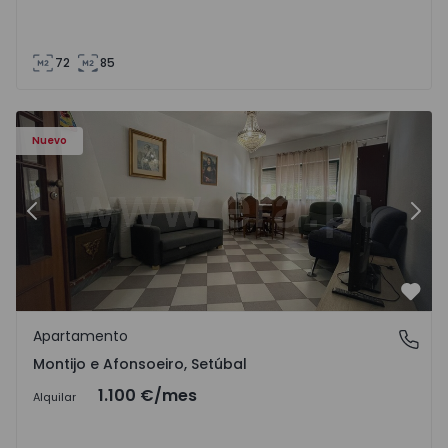
72
85
603 - 1
Apartamento T2 Montijo, Montijo e Afonsoeiro - 1575603 
Ap
Nuevo
Anterior
Sigu
Favo
Apartamento
Montijo e Afonsoeiro, Setúbal
Montijo e Afonsoeiro, Setúbal
1.100 €
/mes
Alquilar