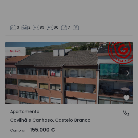
3
2
89
90
7
 - 18
Apartamento T2 Covilhã, Covilhã e Canhoso - 1497806 - 1
Ap
Nuevo
Anterior
Sigu
Favo
Apartamento
Covilhã e Canhoso, Castelo Branco
Covilhã e Canhoso, Castelo Branco
155.000 €
Comprar