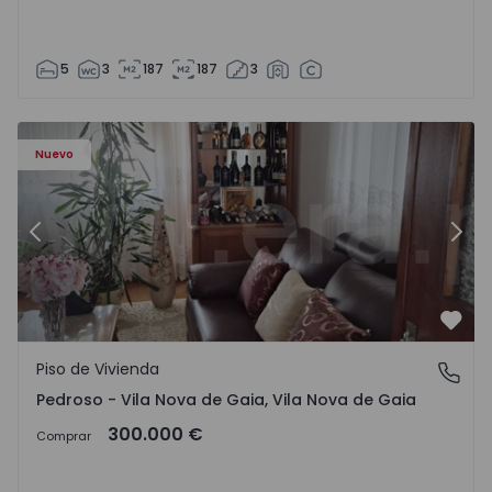
5
3
187
187
3
ezelo - 1575635 - 12
Piso de Vivienda T6 Vila Nova de Gaia, Pedroso e Seixezelo
Pi
Nuevo
Anterior
Sigu
Favo
Piso de Vivienda
Pedroso - Vila Nova de Gaia, Vila Nova de Gaia
Pedroso - Vila Nova de Gaia, Vila Nova de Gaia
300.000 €
Comprar