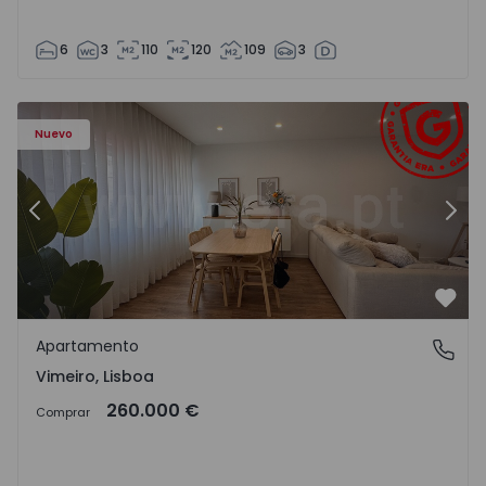
6
3
110
120
109
3
Apartamento T1 Lourinhã, Vimeiro - 1575406 - 1
Ap
Nuevo
Anterior
Sigu
Favo
Apartamento
Vimeiro, Lisboa
Vimeiro, Lisboa
260.000 €
Comprar