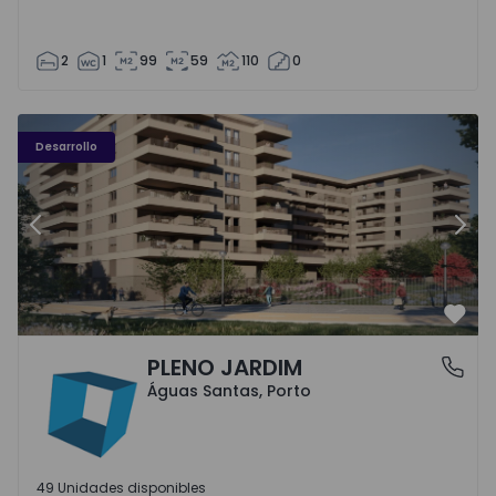
2
1
99
59
110
0
PLENO JARDIM - 3
P
Desarrollo
Anterior
Sigu
Favo
PLENO JARDIM
Águas Santas, Porto
Águas Santas, Porto
49 Unidades disponibles