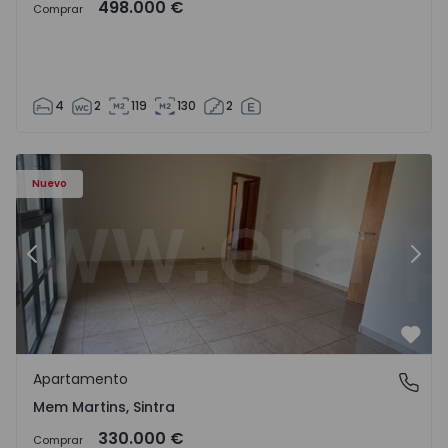
498.000 €
Comprar
4
2
119
130
2
8416 - 15
Apartamento T3 Sintra, Algueirão-Mem Martins - 1528416
Ap
Nuevo
Anterior
Sigu
Favo
Apartamento
Mem Martins, Sintra
Mem Martins, Sintra
330.000 €
Comprar