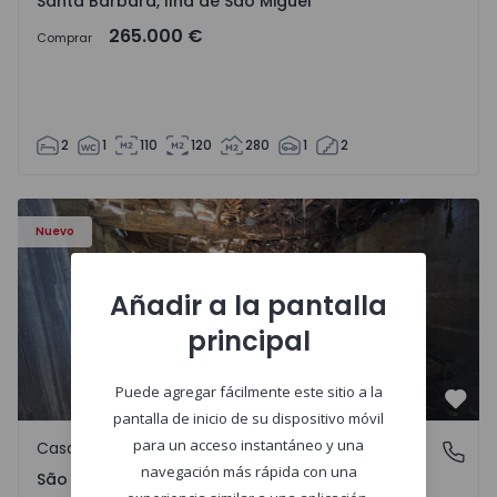
Santa Bárbara, Ilha de São Miguel
265.000 €
Comprar
2
1
110
120
280
1
2
Casa Vila Real, São Tomé do Castelo e Justes - 1575189 - 1
Nuevo
Añadir a la pantalla
principal
Puede agregar fácilmente este sitio a la
Favo
pantalla de inicio de su dispositivo móvil
para un acceso instantáneo y una
Casa de Campo
São Tomé do Castelo e Justes, Vila Real
navegación más rápida con una
São Tomé do Castelo e Justes, Vila Real