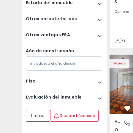
São Tomé do Castelo e Justes, Vila Real
Estado del inmueble
Comprar
Otras características
Otras ventajas ERA
72
85
Año de construcción
Apartamento T5 Lisboa
Apartament
Nuevo
Piso
Evaluación del inmueble
Fa
Limpiar
Guardar búsqueda
Apartamento
Olivais,
Olivais, Lisboa