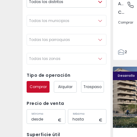
Todos los distritos
Apartamento
Covilhã
Covilhã e Canhoso, Castelo Branco
Todos los municipios
Comprar
Todas las parroquias
2
Todas las zonas
1
85
PLENO JARDIM - 4
PLENO JAR
85
Tipo de operación
Desarrollo
0
Comprar
Alquilar
Traspaso
4
Precio de venta
Mínimo
Máximo
Superficie útil
Águas S