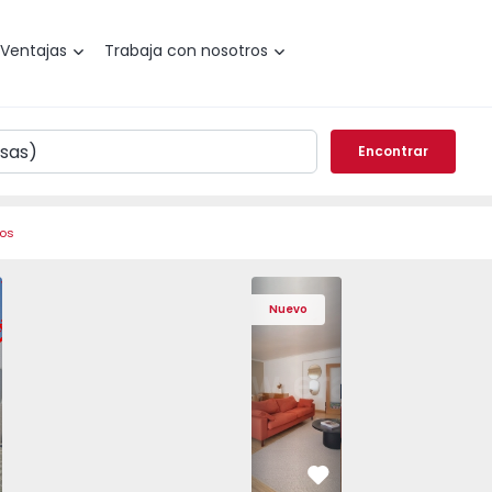
Ventajas
Trabaja con nosotros
Encontrar
ros
o T3 Póvoa de Varzim, Póvoa de Varzim, Beiriz e Argivai - 
Apartamento T4 Cascais, São Domingos 
Apartamento T4 Cascais, São
Apartamento T4 Ca
Apartam
Nuevo
vorito
Favorito