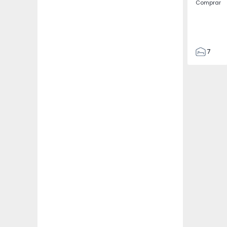
Comprar
7
3
122
186
2673
1