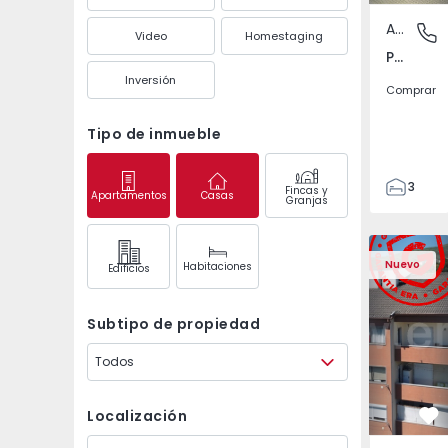
Apartamento
Póvoa de
Video
Homestaging
Póvoa de Varzim, Beiriz e Argivai, Porto
Inversión
Comprar
Tipo de inmueble
3
Fincas y
Apartamentos
Casas
Granjas
3
138
Apartamento T2 Covil
Apartament
153
Nuevo
Habitaciones
Edifícios
2
Subtipo de propiedad
Todos
Localización
Fa