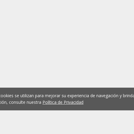
cookies se utilizan para mejorar su experiencia de navegación y brinda
ión, consulte nuestra
Política de Privacidad
1
2
3
4
5
...
1075
Anterior
Siguient