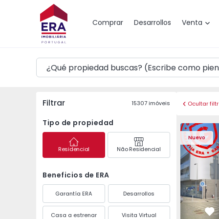
Mapa
Comprar
Desarrollos
Venta
Filtrar
15307
imóveis
Ocultar filt
Tipo de propiedad
Apartament
Nuevo
Residencial
Não Residencial
Beneficios de ERA
Garantía ERA
Desarrollos
Casa a estrenar
Visita Virtual
Fa