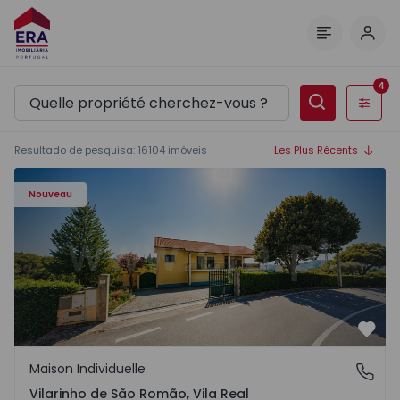
Comm
Menu
4
Filtres
Resultado de pesquisa
:
16104
imóveis
Les Plus Récents
Maison Individuelle T3 Sabrosa, Vilarinho de São Romão -
Nouveau
Préf
Maison Individuelle
Vilarinho de São Romão, Vila Real
Vilarinho de São Romão, Vila Real