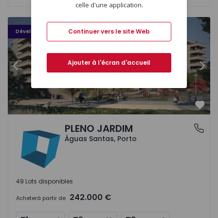
celle d'une application.
PLENO JARDIM - 3
P
Continuer vers le site Web
Développement
Ajouter à l'écran d'accueil
Précédent
Suiv
Préf
PLENO JARDIM
Águas Santas, Porto
Águas Santas, Porto
49 Lots disponibles
242.000 €
Acheter
à partir de