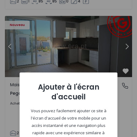
2
1
85
85
0
4
Maison T2 Abrantes, Pego - 1575171 - 9
Ma
Nouveau
Précédent
Suiv
Préf
Maison
Ajouter à l'écran
Pego, Abrantes
Pego, Abrantes
d'accueil
175.000 €
Acheter
Vous pouvez facilement ajouter ce site à
l'écran d'accueil de votre mobile pour un
accès instantané et une navigation plus
rapide avec une expérience similaire à
2
1
99
59
110
0