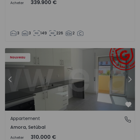
339.900 €
Acheter
3
3
149
226
2
Appartement T2 Seixal, Amora - 1575805 - 8
Ap
Nouveau
Précédent
Suiv
Préf
Appartement
Amora, Setúbal
Amora, Setúbal
310.000 €
Acheter