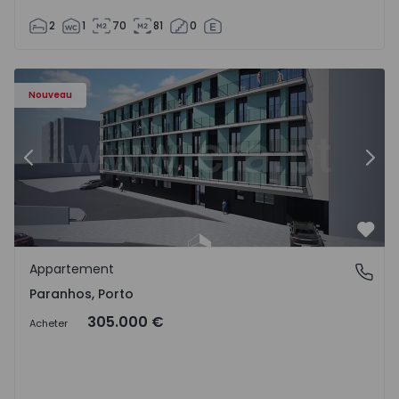
2
1
70
81
0
Appartement T1 Porto, Paranhos - 1575706 - 8
Ap
Nouveau
Précédent
Suiv
Préf
Appartement
Paranhos, Porto
Paranhos, Porto
305.000 €
Acheter