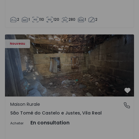
2
1
110
120
280
1
2
Maison Vila Real, São Tomé do Castelo e Justes - 1575189 
Nouveau
Préf
Maison Rurale
São Tomé do Castelo e Justes, Vila Real
São Tomé do Castelo e Justes, Vila Real
En consultation
Acheter