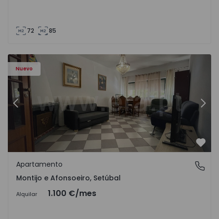
72
85
603 - 1
Apartamento T2 Montijo, Montijo e Afonsoeiro - 1575603 
Ap
Nuevo
Anterior
Sigu
Favo
Apartamento
Montijo e Afonsoeiro, Setúbal
Montijo e Afonsoeiro, Setúbal
1.100 €
/mes
Alquilar