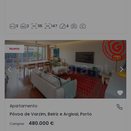
3
2
115
147
4
riz e Argivai - 1574602 - 20
Apartamento T3 Póvoa de Varzim, Póvoa de Varzim, Beiriz 
Ap
Nuevo
Anterior
Sigu
Favo
Apartamento
Póvoa de Varzim, Beiriz e Argivai, Porto
Póvoa de Varzim, Beiriz e Argivai, Porto
480.000 €
Comprar