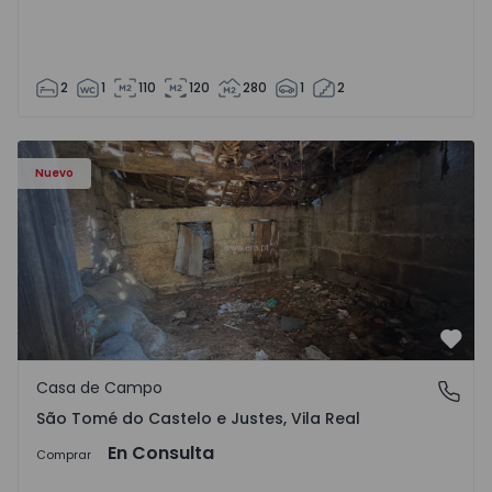
2
1
110
120
280
1
2
Casa Vila Real, São Tomé do Castelo e Justes - 1575189 - 1
Nuevo
Favo
Casa de Campo
São Tomé do Castelo e Justes, Vila Real
São Tomé do Castelo e Justes, Vila Real
En Consulta
Comprar