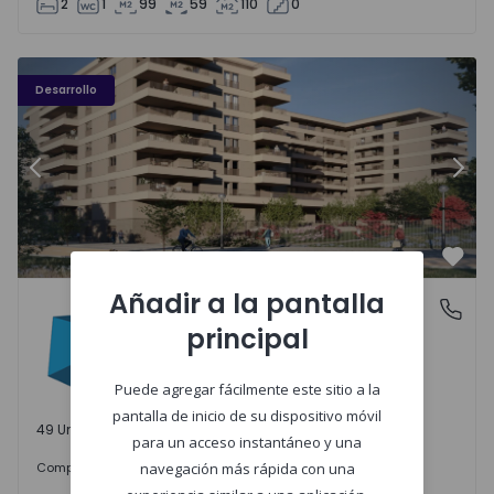
2
1
99
59
110
0
PLENO JARDIM - 3
P
Desarrollo
Anterior
Sigu
Favo
Añadir a la pantalla
PLENO JARDIM
Águas Santas, Porto
principal
Águas Santas, Porto
Puede agregar fácilmente este sitio a la
pantalla de inicio de su dispositivo móvil
49 Unidades disponibles
para un acceso instantáneo y una
242.000 €
Comprar
desde
navegación más rápida con una