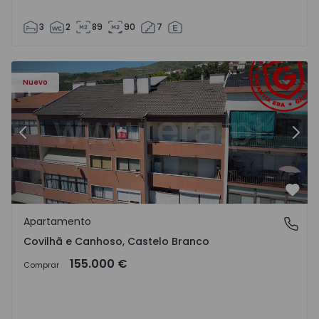
3
2
89
90
7
 - 18
Apartamento T2 Covilhã, Covilhã e Canhoso - 1497806 - 1
Ap
Nuevo
Anterior
Sigu
Favo
Apartamento
Covilhã e Canhoso, Castelo Branco
Covilhã e Canhoso, Castelo Branco
155.000 €
Comprar