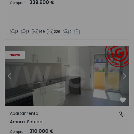
339.900 €
Comprar
3
3
149
226
2
Apartamento T2 Seixal, Amora - 1575805 - 8
Ap
Nuevo
Anterior
Sigu
Favo
Apartamento
Amora, Setúbal
Amora, Setúbal
310.000 €
Comprar