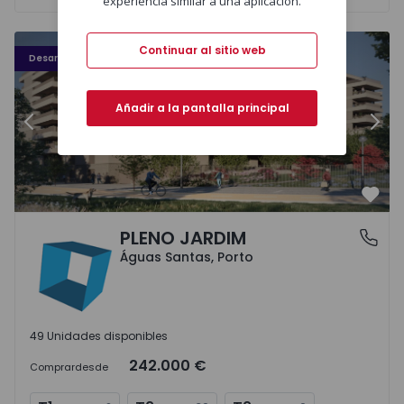
experiencia similar a una aplicación.
PLENO JARDIM - 3
P
Continuar al sitio web
Desarrollo
Añadir a la pantalla principal
Anterior
Sigu
Favo
PLENO JARDIM
Águas Santas, Porto
Águas Santas, Porto
49 Unidades disponibles
242.000 €
Comprar
desde