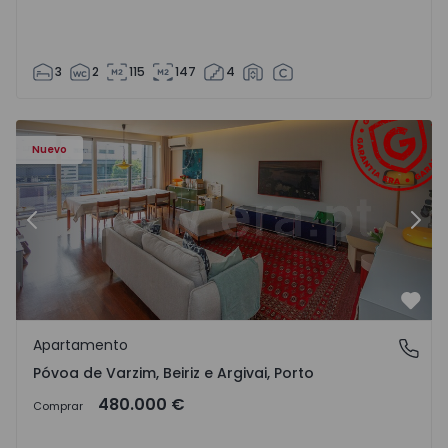
3
2
115
147
4
riz e Argivai - 1574602 - 20
Apartamento T3 Póvoa de Varzim, Póvoa de Varzim, Beiriz 
Ap
Nuevo
Anterior
Sigu
Favo
Apartamento
Póvoa de Varzim, Beiriz e Argivai, Porto
Póvoa de Varzim, Beiriz e Argivai, Porto
480.000 €
Comprar