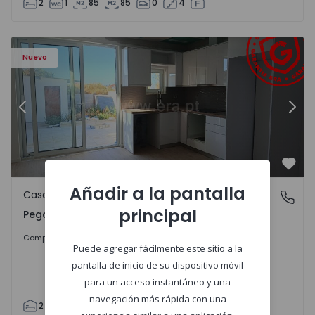
2
1
85
85
0
4
Casa T2 Abrantes, Pego - 1575171 - 9
Ca
Nuevo
Anterior
Sigu
Favo
Añadir a la pantalla
Casa
Pego, Abrantes
principal
Pego, Abrantes
175.000 €
Comprar
Puede agregar fácilmente este sitio a la
pantalla de inicio de su dispositivo móvil
para un acceso instantáneo y una
navegación más rápida con una
2
1
99
59
110
0