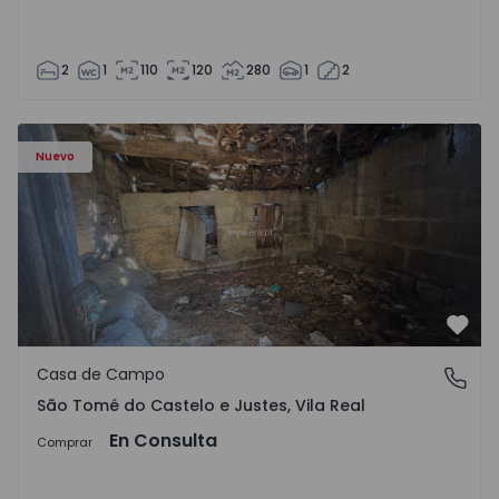
2
1
110
120
280
1
2
Casa Vila Real, São Tomé do Castelo e Justes - 1575189 - 1
Nuevo
Favo
Casa de Campo
São Tomé do Castelo e Justes, Vila Real
São Tomé do Castelo e Justes, Vila Real
En Consulta
Comprar