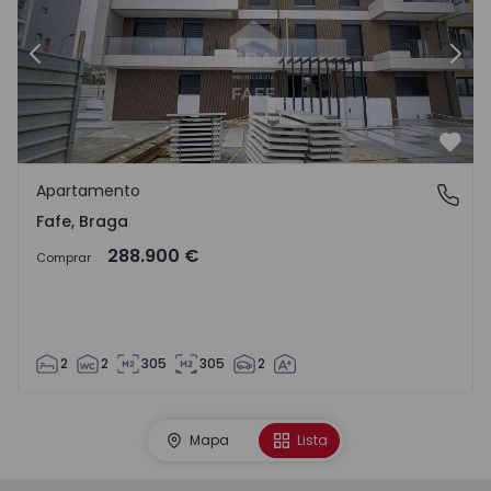
Anterior
Segu
Favo
Apartamento
Fafe, Braga
Fafe, Braga
288.900 €
Comprar
2
2
305
305
2
Mapa
Lista