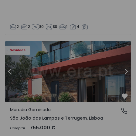
2
2
80
88
1
4
Novidade
Anterior
Segu
Favo
Moradia Geminada
São João das Lampas e Terrugem, Lisboa
São João das Lampas e Terrugem, Lisboa
755.000 €
Comprar