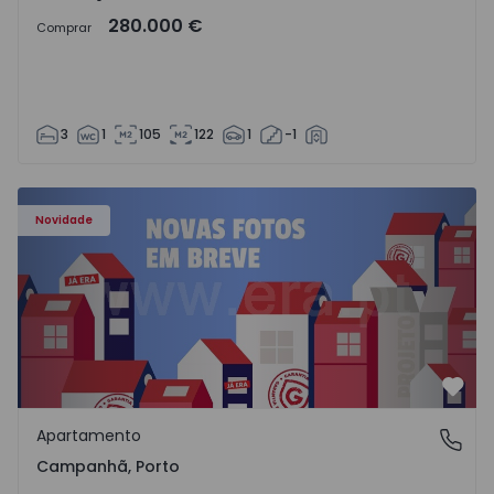
280.000 €
Comprar
3
1
105
122
1
-1
Apartamento T3 Porto, Campanhã - 1575504 - 1
Novidade
Favo
Apartamento
Campanhã, Porto
Campanhã, Porto