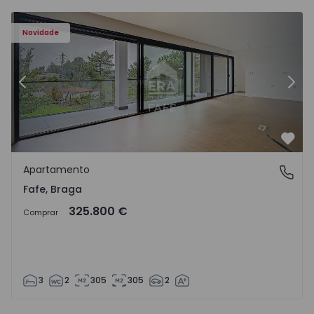
Novidade
Anterior
Segu
Favo
Apartamento
Fafe, Braga
Fafe, Braga
325.800 €
Comprar
3
2
305
305
2