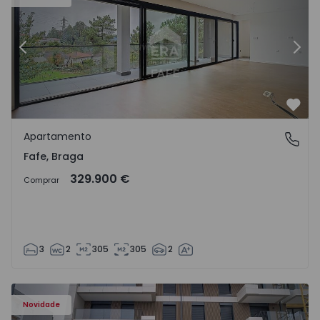
Anterior
Segu
Favo
Apartamento
Fafe, Braga
Fafe, Braga
329.900 €
Comprar
3
2
305
305
2
Novidade