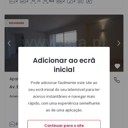
2
2
71
103
2
2
Apartamento T3 Porto, Av. Boavista - 1575472 - 5
Ap
Novidade
Anterior
Segu
Adicionar ao ecrã
inicial
Favo
Apartamento
Av. Boavista, Porto
Pode adicionar facilmente este site ao
Av. Boavista, Porto
seu ecrã inicial do seu telemóvel para ter
2.300 €
/mês
acesso instantâneo e navegar mais
Arrendar
rápido, com uma experiência semelhante
ao de uma aplicação.
3
2
132
142
2
4
Continuar para o site