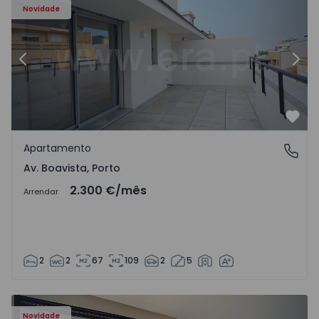
Novidade
Anterior
Segu
Favo
Apartamento
Av. Boavista, Porto
Av. Boavista, Porto
2.300 €
/mês
Arrendar
2
2
67
109
2
5
Novidade