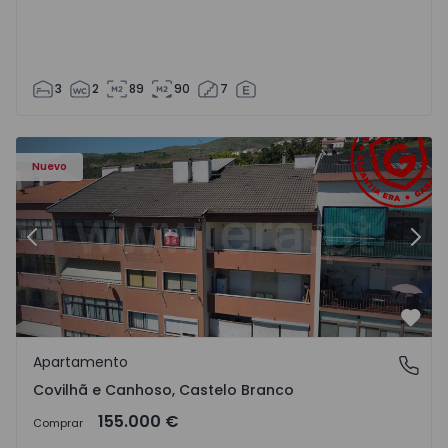
3
2
89
90
7
 - 18
Apartamento T2 Covilhã, Covilhã e Canhoso - 1497806 - 1
Ap
Nuevo
Anterior
Sigu
Favo
Apartamento
Covilhã e Canhoso, Castelo Branco
Covilhã e Canhoso, Castelo Branco
155.000 €
Comprar