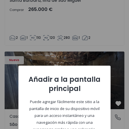
Santa Bárbara, Ilha de São Miguel
265.000 €
Comprar
2
1
110
120
280
1
2
Casa Vila Real, São Tomé do Castelo e Justes - 1575189 - 1
Nuevo
Añadir a la pantalla
principal
Puede agregar fácilmente este sitio a la
Favo
pantalla de inicio de su dispositivo móvil
para un acceso instantáneo y una
Casa de Campo
São Tomé do Castelo e Justes, Vila Real
navegación más rápida con una
São Tomé do Castelo e Justes, Vila Real