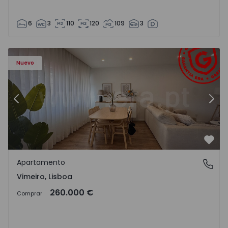
6
3
110
120
109
3
Apartamento T1 Lourinhã, Vimeiro - 1575406 - 1
Ap
Nuevo
Anterior
Sigu
Favo
Apartamento
Vimeiro, Lisboa
Vimeiro, Lisboa
260.000 €
Comprar