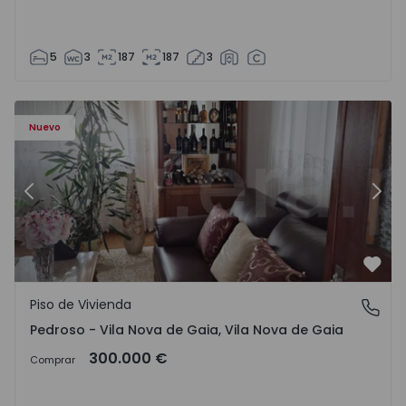
5
3
187
187
3
ezelo - 1575635 - 12
Piso de Vivienda T6 Vila Nova de Gaia, Pedroso e Seixezelo
Pi
Nuevo
Anterior
Sigu
Favo
Piso de Vivienda
Pedroso - Vila Nova de Gaia, Vila Nova de Gaia
Pedroso - Vila Nova de Gaia, Vila Nova de Gaia
300.000 €
Comprar