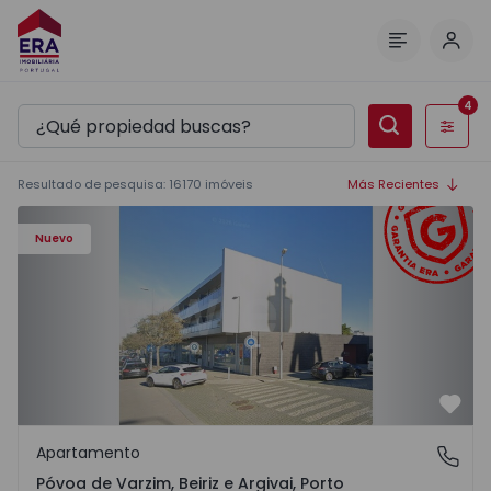
Inici
Menú
4
Filtros
Resultado de pesquisa
:
16170
imóveis
Más Recientes
Apartamento T3 Póvoa de Varzim, Póvoa de Varzim, Beiriz 
Nuevo
Favo
Apartamento
Póvoa de Varzim, Beiriz e Argivai, Porto
Póvoa de Varzim, Beiriz e Argivai, Porto