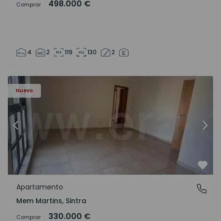
498.000 €
Comprar
4
2
119
130
2
8416 - 15
Apartamento T3 Sintra, Algueirão-Mem Martins - 1528416
Ap
Nuevo
Anterior
Sigu
Favo
Apartamento
Mem Martins, Sintra
Mem Martins, Sintra
330.000 €
Comprar