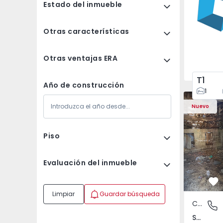
Estado del inmueble
Otras características
Otras ventajas ERA
T1
Año de construcción
1
Casa Vila 
Nuevo
Piso
Evaluación del inmueble
Fa
Limpiar
Guardar búsqueda
Casa de Campo
São Tomé
São Tomé do Castelo e Justes, Vila Real