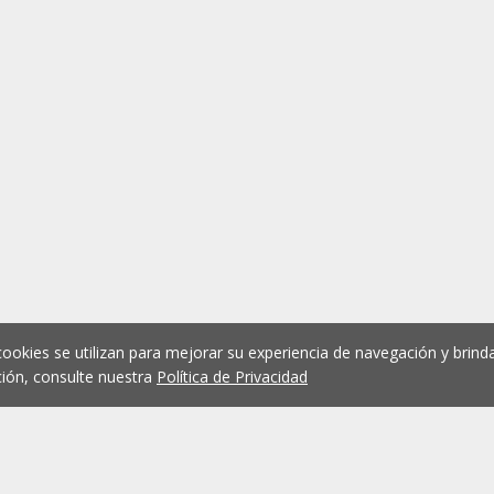
cookies se utilizan para mejorar su experiencia de navegación y brinda
ión, consulte nuestra
Política de Privacidad
1
2
3
4
5
...
1076
Anterior
Siguient