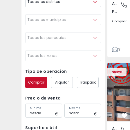
Todos los distritos
Apartamento
Póvoa de
Póvoa de Varzim, Beiriz e Argivai, Porto
Todos los municipios
Comprar
Todas las parroquias
3
Todas las zonas
3
138
Apartamento T2 Covil
Apartament
153
Tipo de operación
Nuevo
2
Comprar
Alquilar
Traspaso
Precio de venta
Mínimo
Máximo
Fa
Superficie útil
Apartamento
Covilhã