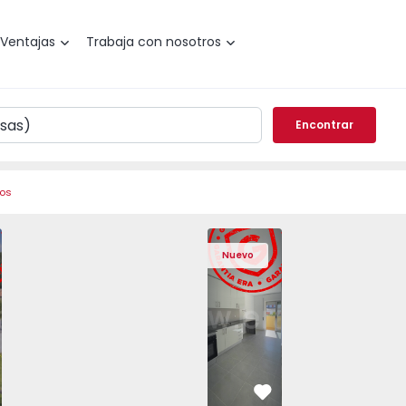
Ventajas
Trabaja con nosotros
Encontrar
ros
Angra do Heroísmo, São Mateus da Calheta - 1575310 - 40
areada T3 Angra do Heroísmo, São Mateus da Calheta - 157
Vivienda Pareada T3 Angra do Heroísmo, São Mateus da Cal
Vivienda Pareada T3 Angra do Heroísmo, São Mat
Apartamento T2 Seixal, Amora - 1575805
Vivienda Pareada T3 Angra do Heroísm
Apartamento T2 Seixal, Amora
Vivienda Pareada T3 Angra
Apartamento T2 Se
Vivienda Paread
Apartam
Vivie
Nuevo
vorito
Favorito