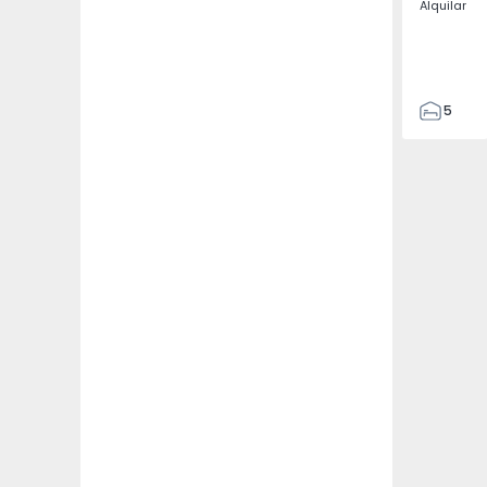
Alquilar
5
3
187
187
3