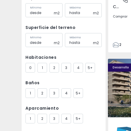
Covilhã e Canhoso, Castelo Branco
Mínimo
Máximo
m2
m2
Comprar
Superficie del terreno
Mínimo
Máximo
m2
m2
2
1
Habitaciones
85
PLENO JARDIM - 4
PLENO JAR
85
0
1
2
3
4
5+
Desarrollo
0
4
Baños
1
2
3
4
5+
Aparcamiento
1
2
3
4
5+
Águas S