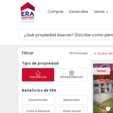
Mapa
Comprar
Desarrollos
Venta
Filtrar
15311
imóveis
Ocultar filt
Tipo de propiedad
Vivienda Pareada T3 
Vivienda P
Nuevo
Residencial
Não Residencial
Beneficios de ERA
Garantía ERA
Desarrollos
Casa a estrenar
Visita Virtual
Fa