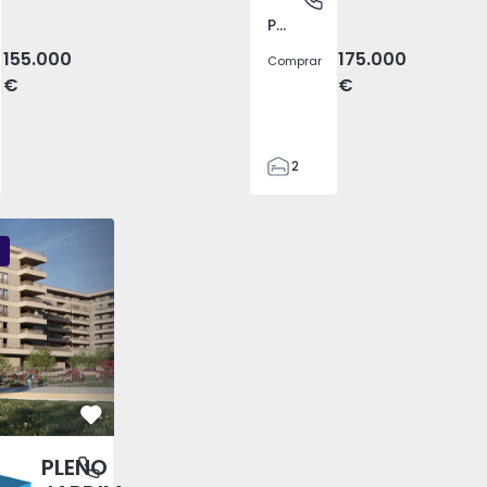
Pego, Abrantes
155.000
175.000
Comprar
€
€
2
1
99
DIM - 3
PLENO JARDIM - 2
PLENO JARDIM - 17
59
110
0
Favorito
PLENO
antas, Porto