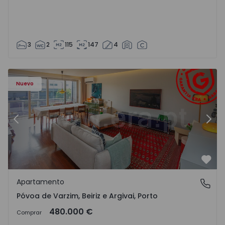
3
2
115
147
4
riz e Argivai - 1574602 - 20
Apartamento T3 Póvoa de Varzim, Póvoa de Varzim, Beiriz 
Ap
Nuevo
Anterior
Sigu
Favo
Apartamento
Póvoa de Varzim, Beiriz e Argivai, Porto
Póvoa de Varzim, Beiriz e Argivai, Porto
480.000 €
Comprar