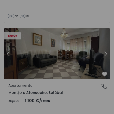
72
85
603 - 1
Apartamento T2 Montijo, Montijo e Afonsoeiro - 1575603 
Ap
Nuevo
Anterior
Sigu
Favo
Apartamento
Montijo e Afonsoeiro, Setúbal
Montijo e Afonsoeiro, Setúbal
1.100 €
/mes
Alquilar