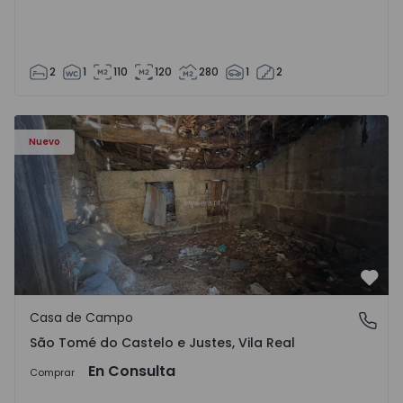
2
1
110
120
280
1
2
Casa Vila Real, São Tomé do Castelo e Justes - 1575189 - 1
Nuevo
Favo
Casa de Campo
São Tomé do Castelo e Justes, Vila Real
São Tomé do Castelo e Justes, Vila Real
En Consulta
Comprar