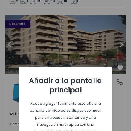
2
1
99
59
110
0
PLENO JARDIM - 3
P
Desarrollo
Anterior
Sigu
Favo
Añadir a la pantalla
PLENO JARDIM
Águas Santas, Porto
principal
Águas Santas, Porto
Puede agregar fácilmente este sitio a la
pantalla de inicio de su dispositivo móvil
49 Unidades disponibles
para un acceso instantáneo y una
242.000 €
Comprar
desde
navegación más rápida con una