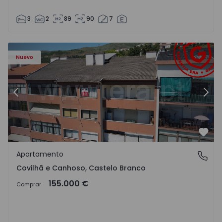
3
2
89
90
7
 - 18
Apartamento T2 Covilhã, Covilhã e Canhoso - 1497806 - 1
Ap
Nuevo
Anterior
Sigu
Favo
Apartamento
Covilhã e Canhoso, Castelo Branco
Covilhã e Canhoso, Castelo Branco
155.000 €
Comprar