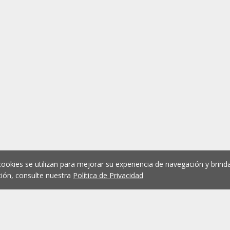
cookies se utilizan para mejorar su experiencia de navegación y brinda
ión, consulte nuestra
Política de Privacidad
1
2
3
4
5
...
1075
Anterior
Siguient