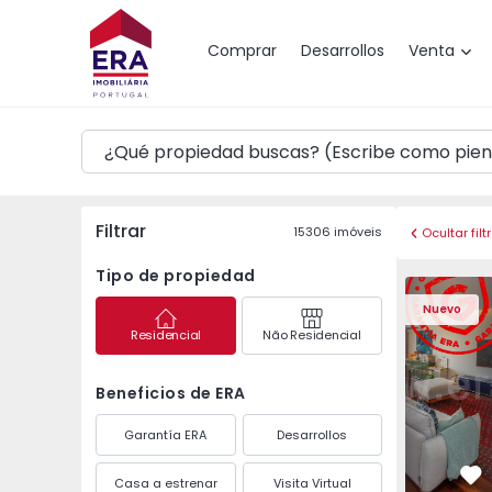
Mapa
Comprar
Desarrollos
Venta
Filtrar
15306
imóveis
Ocultar filt
Tipo de propiedad
Apartamento T3 Póvoa 
Apartament
Nuevo
Residencial
Não Residencial
Beneficios de ERA
Garantía ERA
Desarrollos
Casa a estrenar
Visita Virtual
Fa