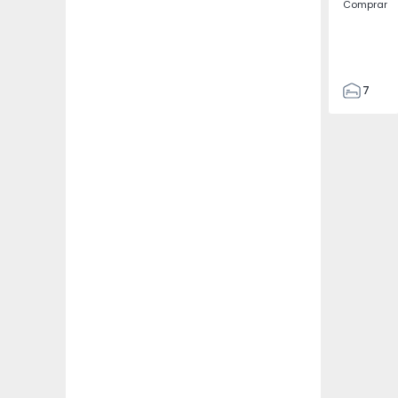
Comprar
7
3
122
186
2673
1