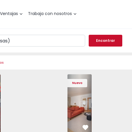
Ventajas
Trabaja con nosotros
Encontrar
ros
de Varzim, Póvoa de Varzim, Beiriz e Argivai - 1574602 - 2
o T3 Póvoa de Varzim, Póvoa de Varzim, Beiriz e Argivai - 
Apartamento T3 Póvoa de Varzim, Póvoa de Varzim, Beiriz e 
Apartamento T3 Póvoa de Varzim, Póvoa de Varzim
Apartamento T4 Cascais, São Domingos 
Apartamento T3 Póvoa de Varzim, Póvoa
Apartamento T4 Cascais, São
Apartamento T3 Póvoa de Va
Apartamento T4 Ca
Apartamento T3 
Apartam
Apart
Nuevo
vorito
Favorito