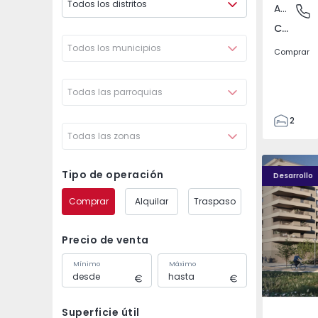
Todos los distritos
Apartamento
Covilhã
Covilhã e Canhoso, Castelo Branco
Todos los municipios
Comprar
Todas las parroquias
2
Todas las zonas
1
85
PLENO JARDIM - 4
PLENO JAR
85
Tipo de operación
Desarrollo
0
Comprar
Alquilar
Traspaso
4
Precio de venta
Mínimo
Máximo
Superficie útil
Águas S