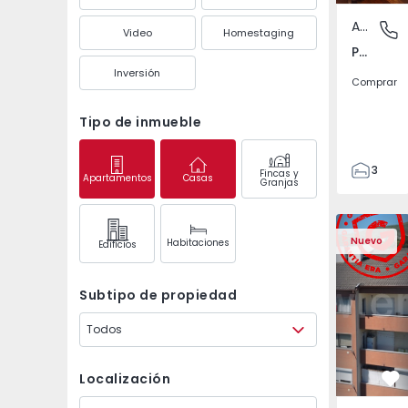
Apartamento
Póvoa de
Video
Homestaging
Póvoa de Varzim, Beiriz e Argivai, Porto
Inversión
Comprar
Tipo de inmueble
3
Fincas y
Apartamentos
Casas
Granjas
3
138
Apartamento T2 Covil
Apartament
153
Nuevo
Habitaciones
Edifícios
2
Subtipo de propiedad
Todos
Localización
Fa