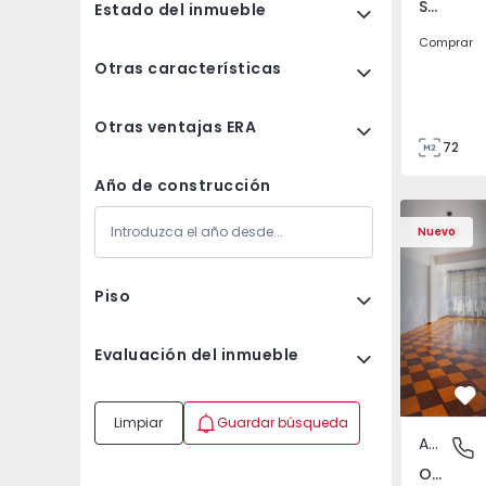
São Tomé do Castelo e Justes, Vila Real
Estado del inmueble
Comprar
Otras características
Otras ventajas ERA
72
85
Año de construcción
Apartamento T5 Lisboa
Apartament
Nuevo
Piso
Evaluación del inmueble
Fa
Limpiar
Guardar búsqueda
Apartamento
Olivais,
Olivais, Lisboa