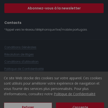
Abonnez-vous à la newsletter
Contacts
*Appel vers le réseau téléphonique fixe/mobile portugais.
Conditions Générales
Résolution de litiges
Conditions d'utilisation
Politique de Confidentialité
Livre de Réclamations
Ce site Web stocke des cookies sur votre appareil. Ces cookies
sont utilisés pour améliorer votre expérience de navigation et
Canal d'alerte
vous fournir des services plus personnalisés. Pour plus
© 2026 ERA Portugal
d'informations, consultez notre
Politique de Confidentialité
Refuser
J'accepte