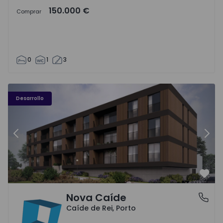
150.000 €
Comprar
0
1
3
Nova Caíde - 1
No
Desarrollo
Anterior
Sigu
Favo
Nova Caíde
Caíde de Rei, Porto
Caíde de Rei, Porto