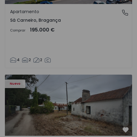
Favo
Apartamento
Sá Carneiro, Bragança
Sá Carneiro, Bragança
195.000 €
Comprar
4
2
2
Apartamento T3 Salvaterra de Magos, Marinhais - 157486
Nuevo
Favo