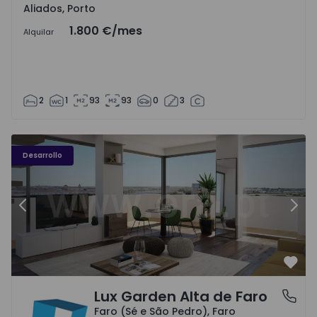
Aliados, Porto
1.800 €
/mes
Alquilar
2
1
93
93
0
3
Desarrollo
Anterior
Sigu
Favo
Lux Garden Alta de Faro
Faro (Sé e São Pedro), Faro
Faro (Sé e São Pedro), Faro