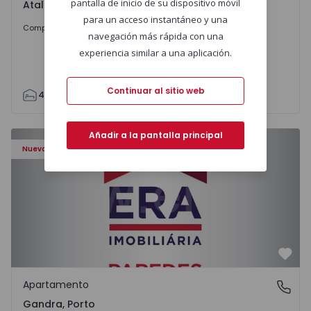
pantalla de inicio de su dispositivo móvil
Atalaia e Alto Estanqueiro-Jardia, Setúbal
para un acceso instantáneo y una
699.000 €
Comprar
navegación más rápida con una
experiencia similar a una aplicación.
Continuar al sitio web
4
2
110
295
7500
0
Apartamento T0 Paredes, Gandra - 1575265 - 1
Añadir a la pantalla principal
Nuevo
Favo
Apartamento
Gandra, Porto
Gandra, Porto