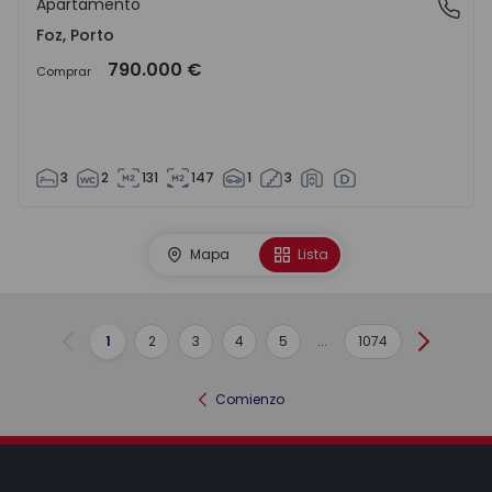
Apartamento
Foz, Porto
Foz, Porto
790.000 €
Comprar
3
2
131
147
1
3
Mapa
Lista
1
2
3
4
5
...
1074
Anterior
Siguient
Comienzo