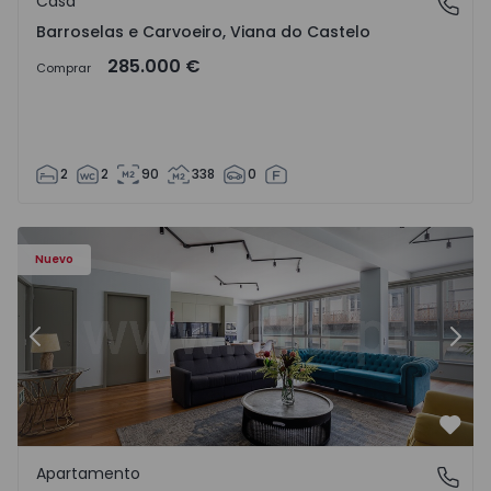
Casa
Barroselas e Carvoeiro, Viana do Castelo
Barroselas e Carvoeiro, Viana do Castelo
285.000 €
Comprar
2
2
90
338
0
Apartamento T2 Porto, Aliados - 1574582 - 4
Ap
Nuevo
Anterior
Sigu
Favo
Apartamento
Aliados, Porto