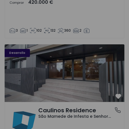
420.000 €
Comprar
3
1
102
132
360
2
Caulinos Residence - 1
Desarrollo
Favo
Caulinos Residence
São Mamede de Infesta e Senhora da Hora, Porto
São Mamede de Infesta e Senhora da Hora, Porto