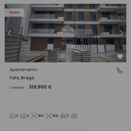
Nuevo
Anterior
Sigu
Favo
Apartamento
Fafe, Braga
Fafe, Braga
319.900 €
Comprar
3
2
184
184
2