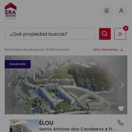
Inici
Menú
4
Filtros
Resultado de pesquisa
:
16088
imóveis
Más Recientes
Élou - 10
Él
Desarrollo
Anterior
Sigu
Favo
ÉLOU
Santo António dos Cavaleiros e Frielas, Lisboa
Santo António dos Cavaleiros e Frielas, Lisboa