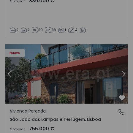
339.000 €
Comprar
2
2
80
88
1
4
Nuevo
Anterior
Sigu
Favo
Vivienda Pareada
São João das Lampas e Terrugem, Lisboa
São João das Lampas e Terrugem, Lisboa
755.000 €
Comprar