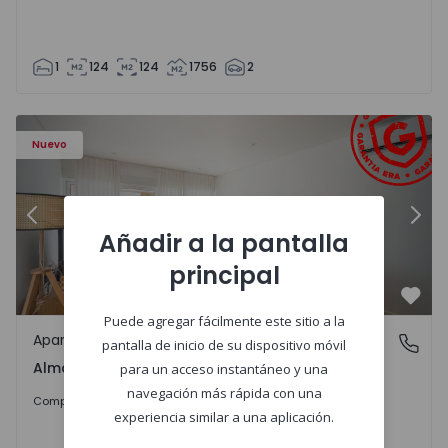
1
124
124
1756
2
Piedade, Pragal e Cacilhas - 1570496 - 16
Apartamento T2 com Terraza Almada, Almada, Cova da Pied
Ap
Nuevo
Anterior
Sigu
Añadir a la pantalla
principal
Favo
Puede agregar fácilmente este sitio a la
Apartamento
Almada, Cova da Piedade, Pragal e Cacilhas, Setúbal
pantalla de inicio de su dispositivo móvil
Almada, Cova da Piedade, Pragal e Cacilhas, Setúbal
para un acceso instantáneo y una
navegación más rápida con una
395.000 €
Comprar
experiencia similar a una aplicación.