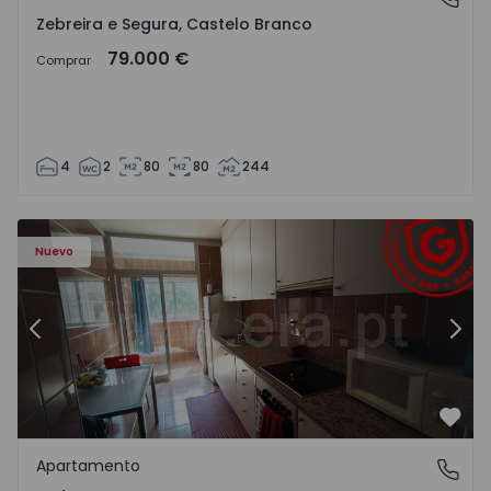
Zebreira e Segura, Castelo Branco
79.000 €
Comprar
4
2
80
80
244
Apartamento T3 Maia, Pedrouços - 1575536 - 9
Ap
Nuevo
Anterior
Sigu
Favo
Apartamento
Pedrouços, Porto