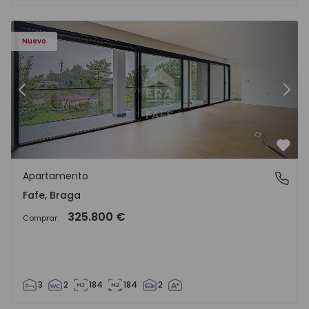
Nuevo
Anterior
Sigu
Favo
Apartamento
Fafe, Braga
Fafe, Braga
325.800 €
Comprar
3
2
184
184
2