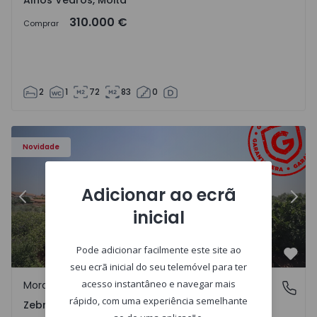
Alhos Vedros, Moita
310.000 €
Comprar
2
1
72
83
0
ra - 1566201 - 43
Moradia em Banda T4 Idanha-a-Nova, Zebreira e Segura -
Mo
Novidade
Adicionar ao ecrã
Anterior
Segu
inicial
Pode adicionar facilmente este site ao
Favo
seu ecrã inicial do seu telemóvel para ter
acesso instantâneo e navegar mais
Moradia em Banda
Zebreira e Segura, Castelo Branco
rápido, com uma experiência semelhante
Zebreira e Segura, Castelo Branco