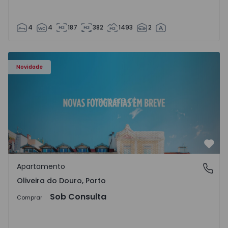
4
4
187
382
1493
2
Apartamento T3 Vila Nova de Gaia, Oliveira do Douro - 15
Novidade
Favo
Apartamento
Oliveira do Douro, Porto
Oliveira do Douro, Porto
Sob Consulta
Comprar