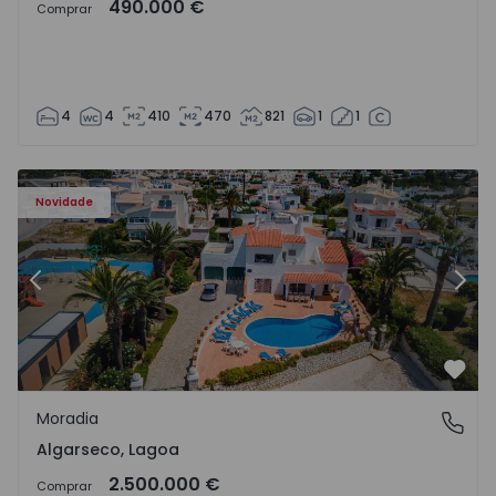
490.000 €
Comprar
4
4
410
470
821
1
1
Moradia T6 Lagoa, Algarseco - 1523918 - 51
Mo
Novidade
Anterior
Segu
Favo
Moradia
Algarseco, Lagoa
Algarseco, Lagoa
2.500.000 €
Comprar