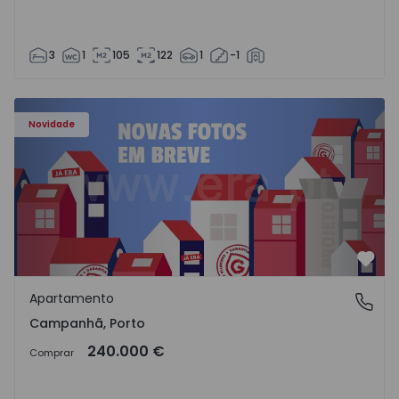
3
1
105
122
1
-1
Apartamento T3 Porto, Campanhã - 1575504 - 1
Novidade
Favo
Apartamento
Campanhã, Porto
Campanhã, Porto
240.000 €
Comprar