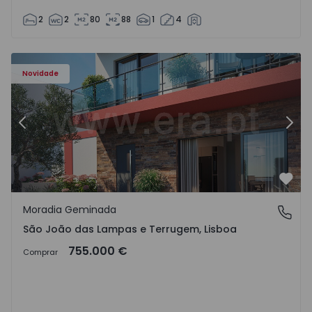
2
2
80
88
1
4
Novidade
Anterior
Segu
Favo
Moradia Geminada
São João das Lampas e Terrugem, Lisboa
São João das Lampas e Terrugem, Lisboa
755.000 €
Comprar