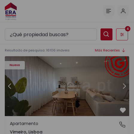
Inici
Menú
4
Filtros
Resultado de pesquisa
:
16106
imóveis
Más Recientes
Apartamento T1 Lourinhã, Vimeiro - 1575406 - 1
Ap
Nuevo
Anterior
Sigu
Favo
Apartamento
Vimeiro, Lisboa
Vimeiro, Lisboa