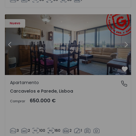
90 - 20
Apartamento T3 Cascais, Carcavelos e Parede - 1545290 -
Ap
Nuevo
Anterior
Sigu
Favo
Apartamento
Carcavelos e Parede, Lisboa
Carcavelos e Parede, Lisboa
650.000 €
Comprar
3
2
100
160
2
1