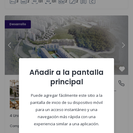
3
2
131
131
2
2
Élou - 10
Él
Desarrollo
Anterior
Sigu
Añadir a la pantalla
Favo
principal
ÉLOU
Santo António dos Cavaleiros e Frielas, Lisboa
Santo António dos Cavaleiros e Frielas, Lisboa
Puede agregar fácilmente este sitio a la
pantalla de inicio de su dispositivo móvil
para un acceso instantáneo y una
4 Unidades disponibles
navegación más rápida con una
experiencia similar a una aplicación.
425.000 €
Comprar
desde