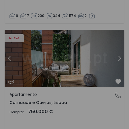
6
7
200
344
1174
2
9 - 19
Apartamento T3 Oeiras, Carnaxide e Queijas - 1524029 - 1
Ap
Nuevo
Anterior
Sigu
Favo
Apartamento
Carnaxide e Queijas, Lisboa
Carnaxide e Queijas, Lisboa
750.000 €
Comprar