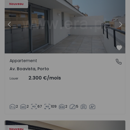
Nouveau
Précédent
Suiv
Préf
Appartement
Av. Boavista, Porto
Av. Boavista, Porto
2.300 €
/mois
Louer
2
2
67
109
2
5
Nouveau