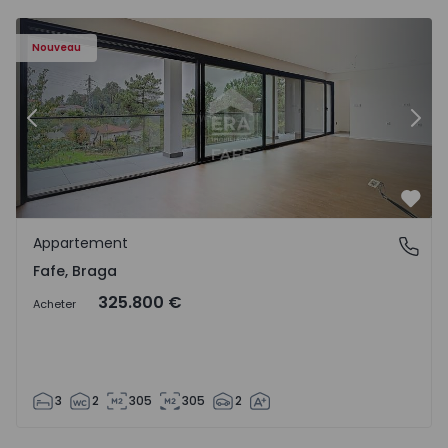
Nouveau
Précédent
Suiv
Préf
Appartement
Fafe, Braga
Fafe, Braga
325.800 €
Acheter
3
2
305
305
2