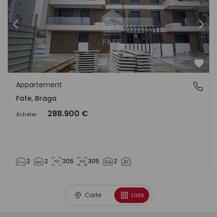
Précédent
Suiv
Préf
Appartement
Fafe, Braga
Fafe, Braga
288.900 €
Acheter
2
2
305
305
2
Carte
Liste