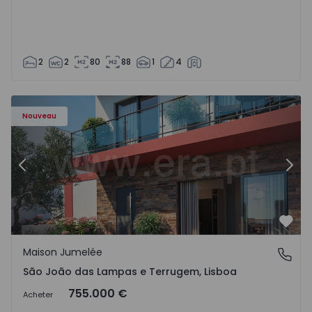
2
2
80
88
1
4
Nouveau
Précédent
Suiv
Préf
Maison Jumelée
São João das Lampas e Terrugem, Lisboa
São João das Lampas e Terrugem, Lisboa
755.000 €
Acheter