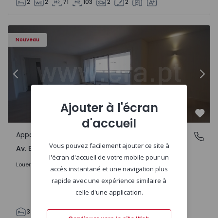
2
2
71
103
2
2
Appartement T3 Porto, Av. Boavista - 1575472 - 5
Ap
Nouveau
Précédent
Suiv
Ajouter à l'écran
Préf
d'accueil
Appartement
Av. Boavista, Porto
Vous pouvez facilement ajouter ce site à
Av. Boavista, Porto
l'écran d'accueil de votre mobile pour un
2.300 €
/mois
Louer
accès instantané et une navigation plus
rapide avec une expérience similaire à
celle d'une application.
3
2
132
142
2
4