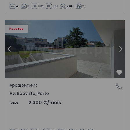
4
3
135
193
240
2
Appartement T2 Porto, Av. Boavista - 1575459 - 4
Ap
Nouveau
Précédent
Suiv
Préf
Appartement
Av. Boavista, Porto
Av. Boavista, Porto
2.300 €
/mois
Louer