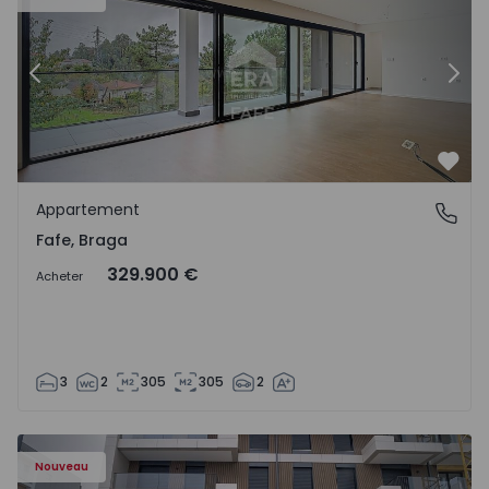
Précédent
Suiv
Préf
Appartement
Fafe, Braga
Fafe, Braga
329.900 €
Acheter
3
2
305
305
2
Nouveau