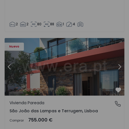
2
2
80
88
1
4
Nuevo
Anterior
Sigu
Favo
Vivienda Pareada
São João das Lampas e Terrugem, Lisboa
São João das Lampas e Terrugem, Lisboa
755.000 €
Comprar