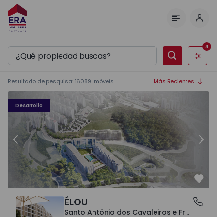
Inici
Menú
4
Filtros
Resultado de pesquisa
:
16089
imóveis
Más Recientes
Élou - 10
Él
Desarrollo
Anterior
Sigu
Favo
ÉLOU
Santo António dos Cavaleiros e Frielas, Lisboa
Santo António dos Cavaleiros e Frielas, Lisboa