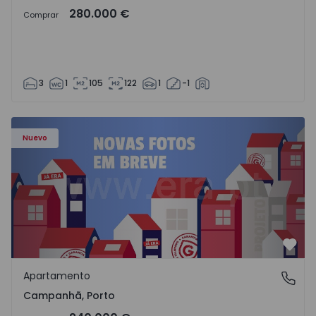
280.000 €
Comprar
3
1
105
122
1
-1
Apartamento T3 Porto, Campanhã - 1575504 - 1
Nuevo
Favo
Apartamento
Campanhã, Porto
Campanhã, Porto