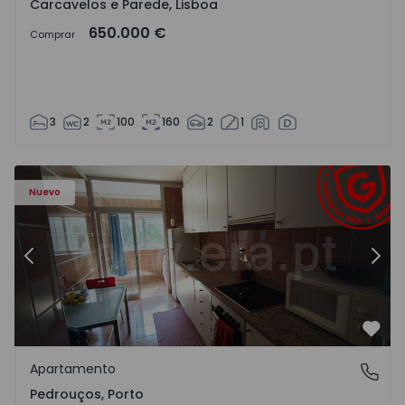
Carcavelos e Parede, Lisboa
650.000 €
Comprar
3
2
100
160
2
1
Apartamento T3 Maia, Pedrouços - 1575536 - 9
Ap
Nuevo
Anterior
Sigu
Favo
Apartamento
Pedrouços, Porto
Pedrouços, Porto