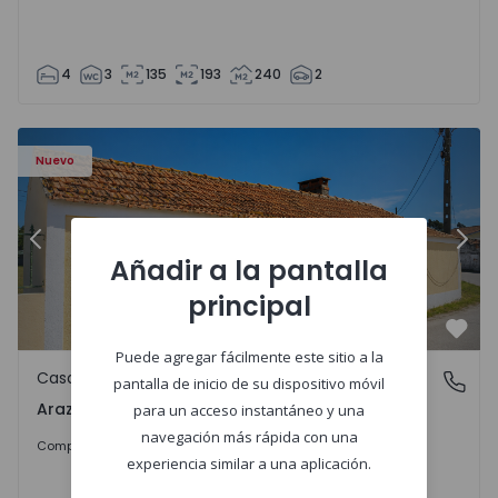
4
3
135
193
240
2
571670 - 27
Casa T1 com Terreno Montemor-o-Velho, Arazede - 15716
Ca
Nuevo
Anterior
Sigu
Añadir a la pantalla
principal
Favo
Puede agregar fácilmente este sitio a la
Casa
Arazede, Coimbra
pantalla de inicio de su dispositivo móvil
Arazede, Coimbra
para un acceso instantáneo y una
navegación más rápida con una
120.000 €
Comprar
experiencia similar a una aplicación.