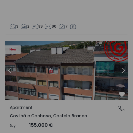
3
2
89
90
7
 18
Apartment T2 Covilhã, Covilhã e Canhoso - 1497806 - 19
Ap
New
Previous
Nex
Favo
Apartment
Covilhã e Canhoso, Castelo Branco
Covilhã e Canhoso, Castelo Branco
155.000 €
Buy