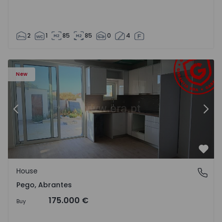
2
1
85
85
0
4
House T2 Abrantes, Pego - 1575171 - 9
Ho
New
Previous
Nex
Favo
House
Pego, Abrantes
Pego, Abrantes
175.000 €
Buy