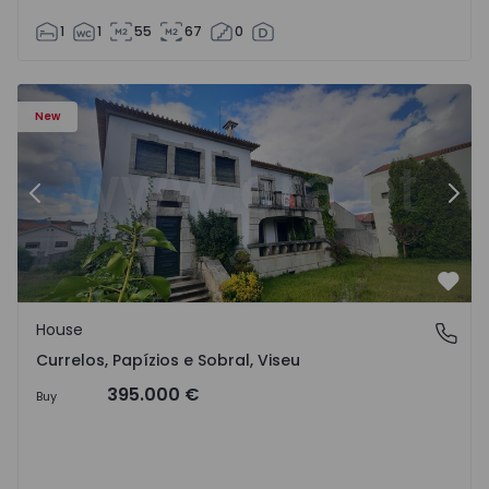
1
1
55
67
0
 - 1575650 - 17
House T7 Carregal do Sal, Currelos, Papízios e Sobral - 1
Ho
New
Previous
Nex
Favo
House
Currelos, Papízios e Sobral, Viseu
Currelos, Papízios e Sobral, Viseu
395.000 €
Buy