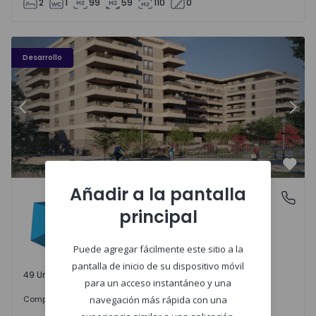
2
1
99
59
110
0
PLENO JARDIM - 3
P
Desarrollo
Anterior
Sigu
Favo
Añadir a la pantalla
PLENO JARDIM
Águas Santas, Porto
principal
Águas Santas, Porto
Puede agregar fácilmente este sitio a la
pantalla de inicio de su dispositivo móvil
49 Unidades disponibles
para un acceso instantáneo y una
242.000 €
Comprar
desde
navegación más rápida con una