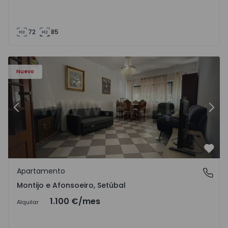
72
85
603 - 1
Apartamento T2 Montijo, Montijo e Afonsoeiro - 1575603 
Ap
Nuevo
Anterior
Sigu
Favo
Apartamento
Montijo e Afonsoeiro, Setúbal
Montijo e Afonsoeiro, Setúbal
1.100 €
/mes
Alquilar