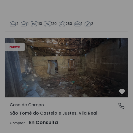
2
1
110
120
280
1
2
Casa Vila Real, São Tomé do Castelo e Justes - 1575189 - 1
Nuevo
Favo
Casa de Campo
São Tomé do Castelo e Justes, Vila Real
São Tomé do Castelo e Justes, Vila Real
En Consulta
Comprar