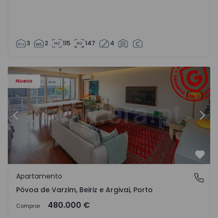
3
2
115
147
4
riz e Argivai - 1574602 - 20
Apartamento T3 Póvoa de Varzim, Póvoa de Varzim, Beiriz 
Ap
Nuevo
Anterior
Sigu
Favo
Apartamento
Póvoa de Varzim, Beiriz e Argivai, Porto
Póvoa de Varzim, Beiriz e Argivai, Porto
480.000 €
Comprar