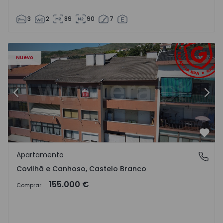
3
2
89
90
7
 - 18
Apartamento T2 Covilhã, Covilhã e Canhoso - 1497806 - 1
Ap
Nuevo
Anterior
Sigu
Favo
Apartamento
Covilhã e Canhoso, Castelo Branco
Covilhã e Canhoso, Castelo Branco
155.000 €
Comprar