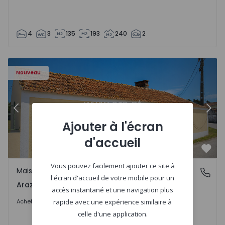
4
3
135
193
240
2
 1571670 - 27
Maison T1 com Terrain Montemor-o-Velho, Arazede - 157
Ma
Nouveau
Précédent
Suiv
Ajouter à l'écran
d'accueil
Préf
Vous pouvez facilement ajouter ce site à
Maison
Arazede, Coimbra
l'écran d'accueil de votre mobile pour un
Arazede, Coimbra
accès instantané et une navigation plus
120.000 €
Acheter
rapide avec une expérience similaire à
celle d'une application.