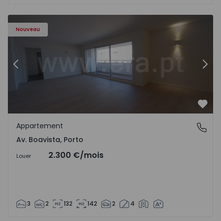
Appartement T3 Porto, Av. Boavista - 1575472 - 5
Ap
Nouveau
Précédent
Suiv
Préf
Appartement
Av. Boavista, Porto
Av. Boavista, Porto
2.300 €
/mois
Louer
3
2
132
142
2
4