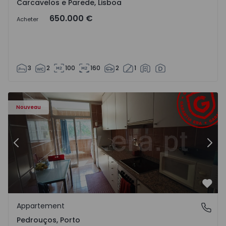
Carcavelos e Parede, Lisboa
650.000 €
Acheter
3
2
100
160
2
1
Appartement T3 Maia, Pedrouços - 1575536 - 9
Ap
Nouveau
Précédent
Suiv
Préf
Appartement
Pedrouços, Porto
Pedrouços, Porto