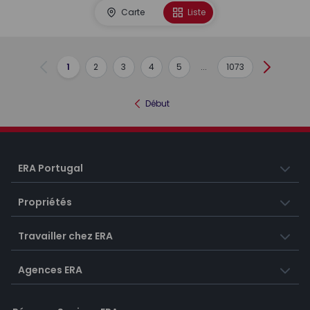
Carte
Liste
1
2
3
4
5
...
1073
Précédent
Suivant
Début
ERA Portugal
Propriétés
Travailler chez ERA
Agences ERA