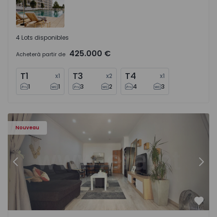
4 Lots disponibles
425.000 €
Acheter
à partir de
T1
T3
T4
x
1
x
2
x
1
1
1
3
2
4
3
Appartement T2 Moita, Alhos Vedros - 1572464 - 1
Ap
Nouveau
Précédent
Suiv
Préf