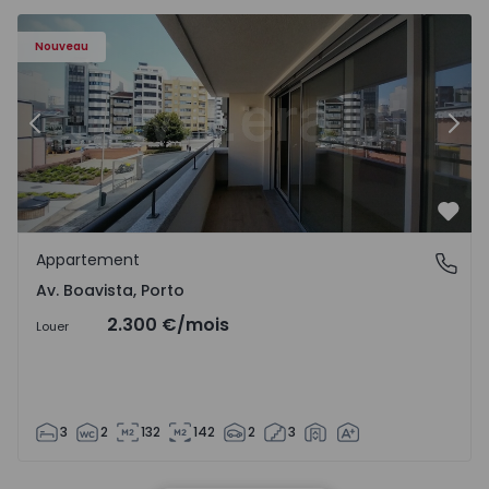
Appartement T2 Porto, Av. Boavista - 1575454 - 7
Ap
Nouveau
Précédent
Suiv
Préf
Appartement
Av. Boavista, Porto
Av. Boavista, Porto
2.300 €
/mois
Louer
3
2
132
142
2
3