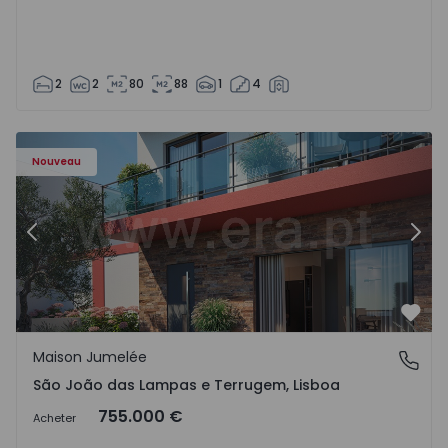
2
2
80
88
1
4
Nouveau
Précédent
Suiv
Préf
Maison Jumelée
São João das Lampas e Terrugem, Lisboa
São João das Lampas e Terrugem, Lisboa
755.000 €
Acheter