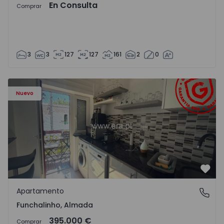
En Consulta
Comprar
3
3
127
127
161
2
0
Apartamento T5 Almada, Funchalinho - 1574997 - 1
Nuevo
Favo
Apartamento
Funchalinho, Almada
Funchalinho, Almada
395.000 €
Comprar