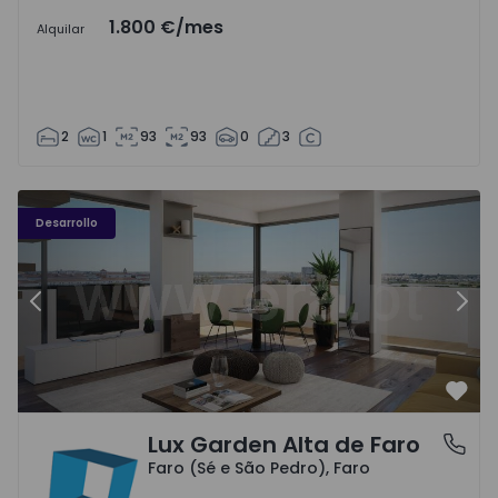
1.800 €
/mes
Alquilar
2
1
93
93
0
3
Desarrollo
Anterior
Sigu
Favo
Lux Garden Alta de Faro
Faro (Sé e São Pedro), Faro
Faro (Sé e São Pedro), Faro