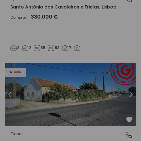
Santo António dos Cavaleiros e Frielas, Lisboa
330.000 €
Comprar
3
2
85
93
7
568602 - 20
Casa T2 Montijo, Atalaia e Alto Estanqueiro-Jardia - 15686
Ca
Nuevo
Anterior
Sigu
Favo
Casa
Atalaia e Alto Estanqueiro-Jardia, Setúbal