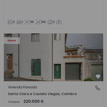
2
1
95
100
2
Nuevo
Anterior
Sigu
Favo
Vivienda Pareada
Santa Clara e Castelo Viegas, Coimbra
Santa Clara e Castelo Viegas, Coimbra
220.000 €
Comprar