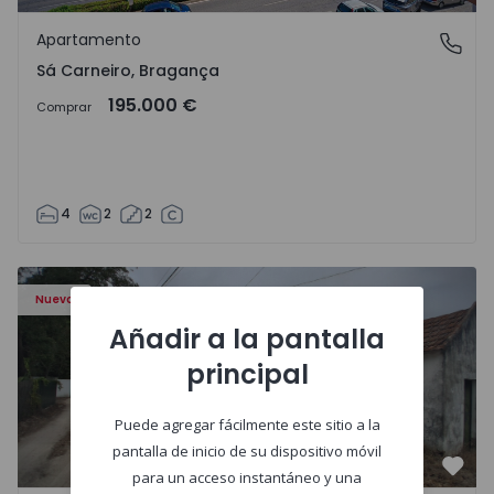
Favo
Apartamento
Sá Carneiro, Bragança
Sá Carneiro, Bragança
195.000 €
Comprar
4
2
2
Apartamento T3 Salvaterra de Magos, Marinhais - 157486
Nuevo
Añadir a la pantalla
principal
Puede agregar fácilmente este sitio a la
pantalla de inicio de su dispositivo móvil
Favo
para un acceso instantáneo y una