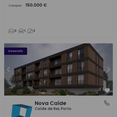
150.000 €
Comprar
0
1
3
Nova Caíde - 1
No
Desarrollo
Anterior
Sigu
Favo
Nova Caíde
Caíde de Rei, Porto
Caíde de Rei, Porto