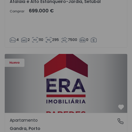
Atalaia e Alto Estanqueiro-Jardia, Setúbal
699.000 €
Comprar
4
2
110
295
7500
0
Apartamento T0 Paredes, Gandra - 1575265 - 1
Nuevo
Favo
Apartamento
Gandra, Porto
Gandra, Porto