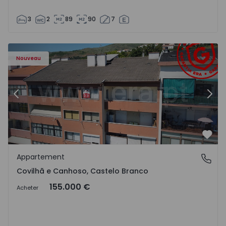
3
2
89
90
7
 - 18
Appartement T2 Covilhã, Covilhã e Canhoso - 1497806 - 1
Ap
Nouveau
Précédent
Suiv
Préf
Appartement
Covilhã e Canhoso, Castelo Branco
Covilhã e Canhoso, Castelo Branco
155.000 €
Acheter