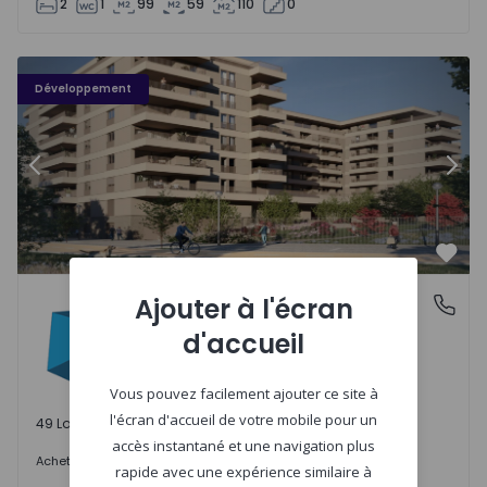
2
1
99
59
110
0
PLENO JARDIM - 3
P
Développement
Précédent
Suiv
Préf
PLENO JARDIM
Ajouter à l'écran
Águas Santas, Porto
Águas Santas, Porto
d'accueil
Vous pouvez facilement ajouter ce site à
l'écran d'accueil de votre mobile pour un
49 Lots disponibles
accès instantané et une navigation plus
242.000 €
Acheter
à partir de
rapide avec une expérience similaire à