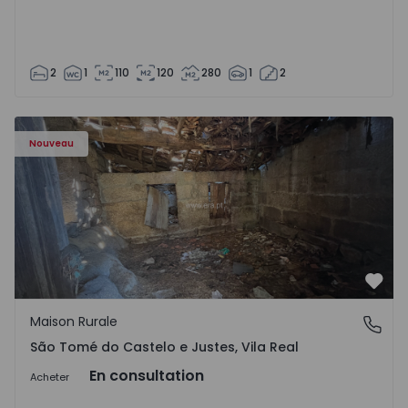
2
1
110
120
280
1
2
Maison Vila Real, São Tomé do Castelo e Justes - 1575189 
Nouveau
Préf
Maison Rurale
São Tomé do Castelo e Justes, Vila Real
São Tomé do Castelo e Justes, Vila Real
En consultation
Acheter