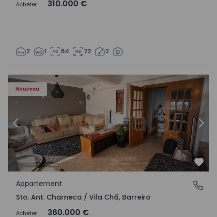
310.000 €
Acheter
2
1
64
72
2
ã - 1573477 - 14
Appartement T3 Barreiro, Sto. Ant. Charneca / Vila Chã - 
Ap
Nouveau
Précédent
Suiv
Préf
Appartement
Sto. Ant. Charneca / Vila Chã, Barreiro
Sto. Ant. Charneca / Vila Chã, Barreiro
360.000 €
Acheter