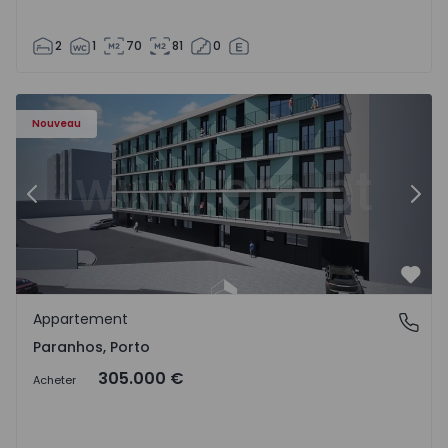
2
1
70
81
0
Appartement T1 Porto, Paranhos - 1575706 - 8
Ap
Nouveau
Précédent
Suiv
Préf
Appartement
Paranhos, Porto
Paranhos, Porto
305.000 €
Acheter