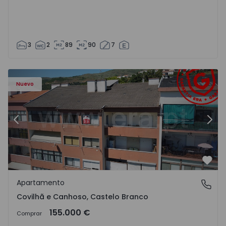
3
2
89
90
7
 - 18
Apartamento T2 Covilhã, Covilhã e Canhoso - 1497806 - 1
Ap
Nuevo
Anterior
Sigu
Favo
Apartamento
Covilhã e Canhoso, Castelo Branco
Covilhã e Canhoso, Castelo Branco
155.000 €
Comprar