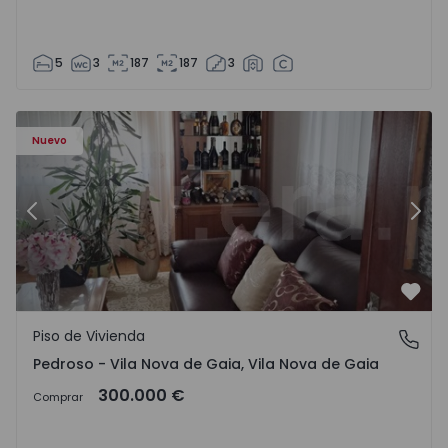
5
3
187
187
3
ezelo - 1575635 - 12
Piso de Vivienda T6 Vila Nova de Gaia, Pedroso e Seixezelo
Pi
Nuevo
Anterior
Sigu
Favo
Piso de Vivienda
Pedroso - Vila Nova de Gaia, Vila Nova de Gaia
Pedroso - Vila Nova de Gaia, Vila Nova de Gaia
300.000 €
Comprar