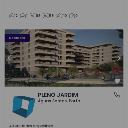
2
1
99
59
110
0
PLENO JARDIM - 3
P
Desarrollo
Anterior
Sigu
Favo
PLENO JARDIM
Águas Santas, Porto
Águas Santas, Porto
49 Unidades disponibles