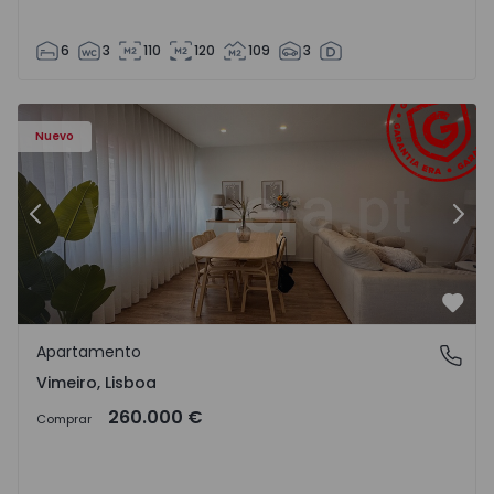
6
3
110
120
109
3
Apartamento T1 Lourinhã, Vimeiro - 1575406 - 1
Ap
Nuevo
Anterior
Sigu
Favo
Apartamento
Vimeiro, Lisboa
Vimeiro, Lisboa
260.000 €
Comprar