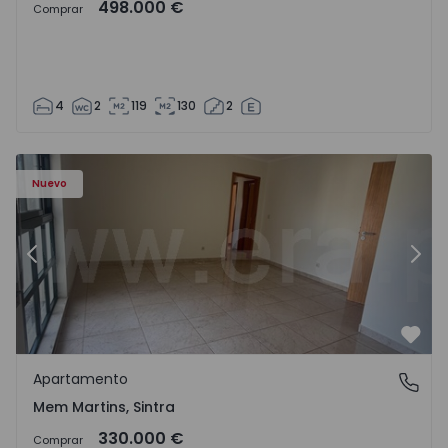
498.000 €
Comprar
4
2
119
130
2
8416 - 15
Apartamento T3 Sintra, Algueirão-Mem Martins - 1528416
Ap
Nuevo
Anterior
Sigu
Favo
Apartamento
Mem Martins, Sintra
Mem Martins, Sintra
330.000 €
Comprar