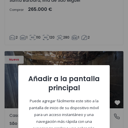
Santa Bárbara, Ilha de São Miguel
265.000 €
Comprar
2
1
110
120
280
1
2
Casa Vila Real, São Tomé do Castelo e Justes - 1575189 - 1
Nuevo
Añadir a la pantalla
principal
Puede agregar fácilmente este sitio a la
Favo
pantalla de inicio de su dispositivo móvil
para un acceso instantáneo y una
Casa de Campo
São Tomé do Castelo e Justes, Vila Real
navegación más rápida con una
São Tomé do Castelo e Justes, Vila Real