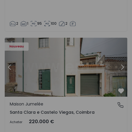
2
1
95
100
2
Nouveau
Précédent
Suiv
Préf
Maison Jumelée
Santa Clara e Castelo Viegas, Coimbra
Santa Clara e Castelo Viegas, Coimbra
220.000 €
Acheter