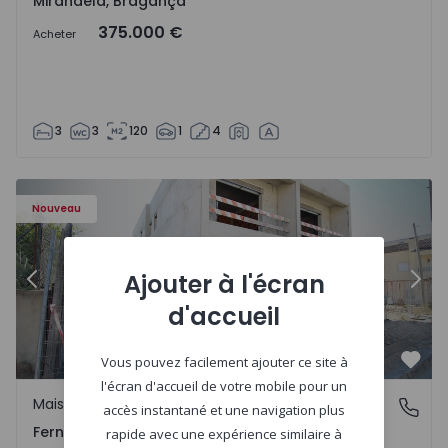
Mirandela, Bragança
375.000 €
Acheter
3
3
120
1
4
 2
Maison Jumelée T3 Seixal, Pinhal General - 1575229 - 1
Ma
Nouveau
Ajouter à l'écran
Précédent
Suiv
d'accueil
Vous pouvez facilement ajouter ce site à
Préf
l'écran d'accueil de votre mobile pour un
Maison Jumelée
Fernão Ferro, Setúbal
accès instantané et une navigation plus
Fernão Ferro, Setúbal
rapide avec une expérience similaire à