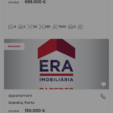
699.000 €
Acheter
4
2
110
295
7500
0
Appartement T0 Paredes, Gandra - 1575265 - 1
Nouveau
Préf
Appartement
Gandra, Porto
Gandra, Porto
150.000 €
Acheter