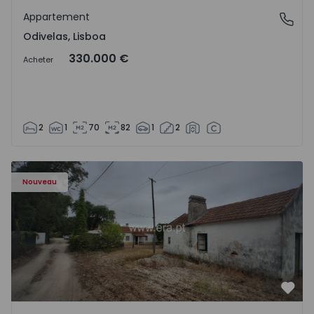
Appartement
Odivelas, Lisboa
Odivelas, Lisboa
330.000 €
Acheter
2
1
70
82
1
2
Appartement T3 Salvaterra de Magos, Marinhais - 157486
Nouveau
Préf