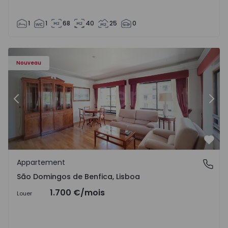
1
1
68
40
25
0
Nouveau
Précédent
Suiv
Préf
Appartement
São Domingos de Benfica, Lisboa
São Domingos de Benfica, Lisboa
1.700 €
/mois
Louer