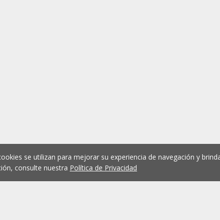
cookies se utilizan para mejorar su experiencia de navegación y brinda
ión, consulte nuestra
Política de Privacidad
1
2
3
4
5
...
1075
Anterior
Siguient