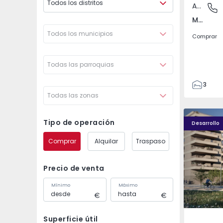
Todos los distritos
Apartamento
Mem Mar
Mem Martins, Sintra
Todos los municipios
Comprar
Todas las parroquias
3
Todas las zonas
2
89
PLENO JARDIM - 4
PLENO JAR
90
Tipo de operación
Desarrollo
7
Comprar
Alquilar
Traspaso
Precio de venta
Mínimo
Máximo
Superficie útil
Águas S