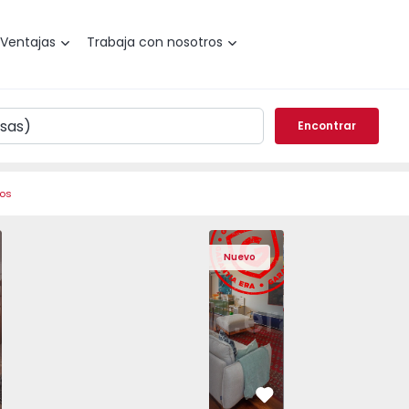
Ventajas
Trabaja con nosotros
Encontrar
ros
iro, Santo António da Charneca - 1573477 - 11
o T3 Barreiro, Santo António da Charneca - 1573477 - 6
Apartamento T3 Barreiro, Santo António da Charneca - 157
Apartamento T3 Barreiro, Santo António da Char
Apartamento T3 Póvoa de Varzim, Póvoa d
Apartamento T3 Barreiro, Santo Antón
Apartamento T3 Póvoa de Varz
Apartamento T3 Póv
Apartam
Nuevo
vorito
Favorito