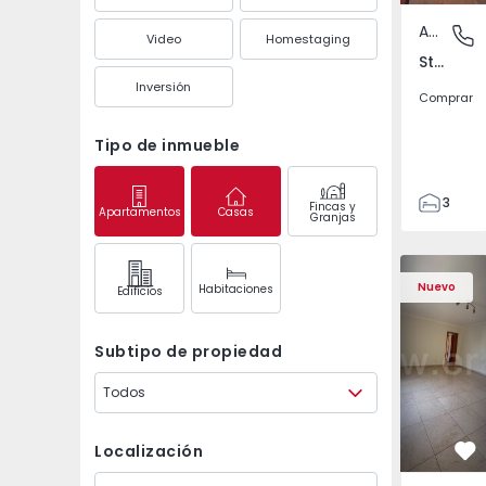
Apartamento
Sto. Ant
Video
Homestaging
Sto. Ant. Charneca / Vila Chã, Barreiro
Inversión
Comprar
Tipo de inmueble
3
Fincas y
Apartamentos
Casas
Granjas
2
115
Apartamento T3 Sintr
Apartament
147
Nuevo
Habitaciones
Edifícios
4
Subtipo de propiedad
Todos
Localización
Fa