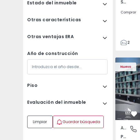
Santa Bárbara, Ilha de São Miguel
Estado del inmueble
Comprar
Otras características
Otras ventajas ERA
2
1
Año de construcción
110
Apartamento T1 Porto
Apartament
120
Nuevo
280
1
Piso
2
Evaluación del inmueble
Fa
Limpiar
Guardar búsqueda
Apartamento
Paranho
Paranhos, Porto