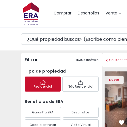
Mapa
Comprar
Desarrollos
Venta
Filtrar
15308
imóveis
Ocultar filt
Tipo de propiedad
Apartamento T3 Barre
Apartament
Nuevo
Residencial
Não Residencial
Beneficios de ERA
Garantía ERA
Desarrollos
Casa a estrenar
Visita Virtual
Fa