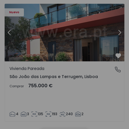
Nuevo
Anterior
Sigu
Favo
Vivienda Pareada
São João das Lampas e Terrugem, Lisboa
São João das Lampas e Terrugem, Lisboa
755.000 €
Comprar
4
3
135
193
240
2