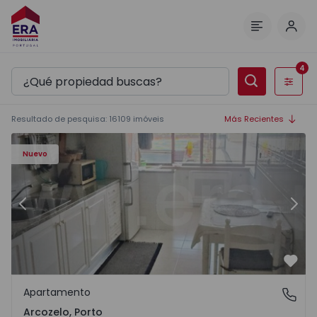
Inici
Menú
4
Filtros
Resultado de pesquisa
:
16109
imóveis
Más Recientes
5 - 11
Apartamento T1 Vila Nova de Gaia, Arcozelo - 1564635 - 3
Ap
Nuevo
Anterior
Sigu
Favo
Apartamento
Arcozelo, Porto
Arcozelo, Porto