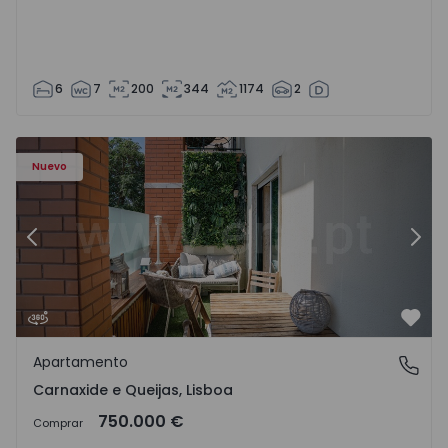
6
7
200
344
1174
2
9 - 20
Apartamento T3 Oeiras, Carnaxide e Queijas - 1524029 - 1
Ap
Nuevo
Anterior
Sigu
Favo
Apartamento
Carnaxide e Queijas, Lisboa
Carnaxide e Queijas, Lisboa
750.000 €
Comprar