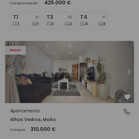
425.000 €
Comprar
desde
T1
T3
T4
x
1
x
2
x
1
1
1
3
2
4
3
Apartamento T2 Moita, Alhos Vedros - 1572464 - 1
Ap
Nuevo
Anterior
Sigu
Favo
Apartamento
Alhos Vedros, Moita
Alhos Vedros, Moita
310.000 €
Comprar