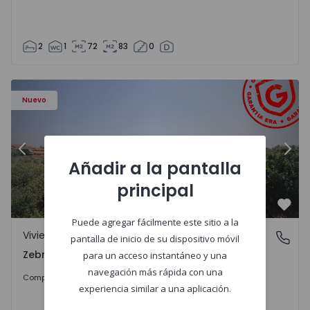
2
1
72
83
0
a - 1566201 - 43
Vivienda Adosada T4 Idanha-a-Nova, Zebreira e Segura - 
Vi
Nuevo
Anterior
Sigu
Añadir a la pantalla
principal
Favo
Puede agregar fácilmente este sitio a la
Vivienda Adosada
Zebreira e Segura, Castelo Branco
pantalla de inicio de su dispositivo móvil
Zebreira e Segura, Castelo Branco
para un acceso instantáneo y una
navegación más rápida con una
79.000 €
Comprar
experiencia similar a una aplicación.