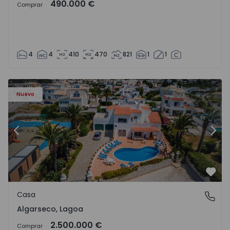
490.000 €
Comprar
4
4
410
470
821
1
1
Casa T6 Lagoa, Algarseco - 1523918 - 51
Ca
Nuevo
Anterior
Sigu
Favo
Casa
Algarseco, Lagoa
Algarseco, Lagoa
2.500.000 €
Comprar