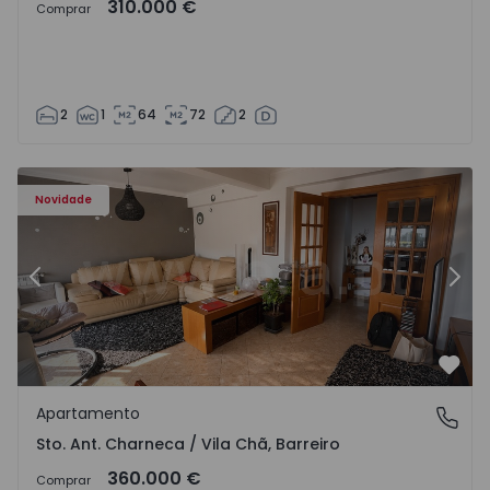
310.000 €
Comprar
2
1
64
72
2
ã - 1573477 - 14
Apartamento T3 Barreiro, Sto. Ant. Charneca / Vila Chã - 
Ap
Novidade
Anterior
Segu
Favo
Apartamento
Sto. Ant. Charneca / Vila Chã, Barreiro
Sto. Ant. Charneca / Vila Chã, Barreiro
360.000 €
Comprar