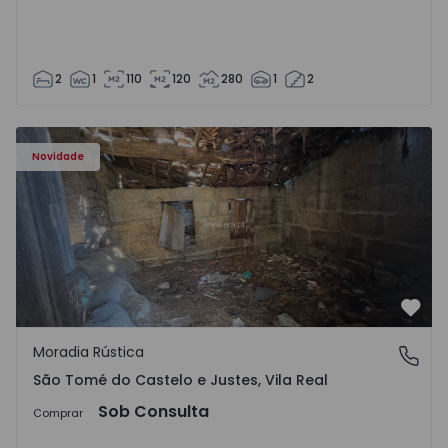
2
1
110
120
280
1
2
Moradia Vila Real, São Tomé do Castelo e Justes - 1575189
Novidade
Favo
Moradia Rústica
São Tomé do Castelo e Justes, Vila Real
São Tomé do Castelo e Justes, Vila Real
Sob Consulta
Comprar