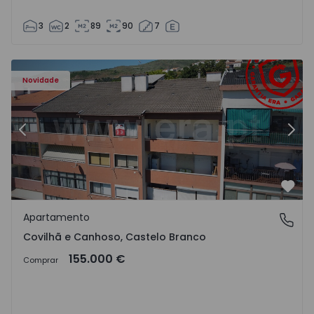
3
2
89
90
7
 - 18
Apartamento T2 Covilhã, Covilhã e Canhoso - 1497806 - 1
Ap
Novidade
Anterior
Segu
Favo
Apartamento
Covilhã e Canhoso, Castelo Branco
Covilhã e Canhoso, Castelo Branco
155.000 €
Comprar