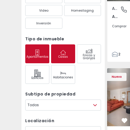
Apartamento
Amora, 
Video
Homestaging
Amora, Setúbal
Inversión
Comprar
Tipo de inmueble
2
Fincas y
Apartamentos
Casas
Granjas
1
64
Apartamento T4 Casca
Apartament
72
Nuevo
Habitaciones
Edifícios
2
Subtipo de propiedad
Todos
Localización
Fa