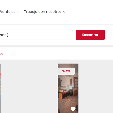
Ventajas
Trabaja con nosotros
Encontrar
ros
l, Amora - 1575805 - 7
o T2 Seixal, Amora - 1575805 - 8
Apartamento T2 Seixal, Amora - 1575805 - 2
Apartamento T2 Seixal, Amora - 1575805 - 3
Apartamento T3 Barreiro, Santo António
Apartamento T2 Seixal, Amora - 15758
Apartamento T3 Barreiro, Sa
Apartamento T2 Seixal, Am
Apartamento T3 Ba
Apartamento T2 
Apartam
Apart
Nuevo
vorito
Favorito