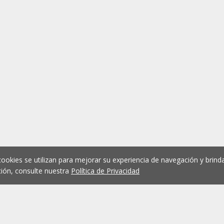
cookies se utilizan para mejorar su experiencia de navegación y brinda
ión, consulte nuestra
Política de Privacidad
1
2
3
4
5
...
1075
Anterior
Siguient