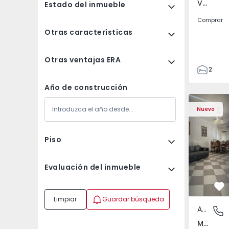
Venteira, Lisboa
Estado del inmueble
Comprar
Otras características
Otras ventajas ERA
2
2
Año de construcción
72
Apartamento T2 Monti
Apartament
93
Nuevo
1
Piso
Evaluación del inmueble
Fa
Limpiar
Guardar búsqueda
Apartamento
Montijo 
Montijo e Afonsoeiro, Setúbal