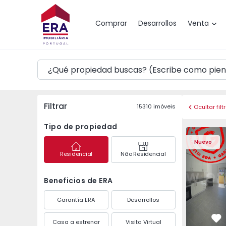
Mapa
Comprar
Desarrollos
Venta
Filtrar
15310
imóveis
Ocultar filt
Tipo de propiedad
Apartamento T2 Seixa
Apartament
Nuevo
Residencial
Não Residencial
Beneficios de ERA
Garantía ERA
Desarrollos
Casa a estrenar
Visita Virtual
Fa