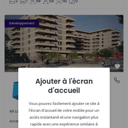
2
1
99
59
110
0
PLENO JARDIM - 3
P
Développement
Précédent
Suiv
Préf
PLENO JARDIM
Ajouter à l'écran
Águas Santas, Porto
Águas Santas, Porto
d'accueil
Vous pouvez facilement ajouter ce site à
l'écran d'accueil de votre mobile pour un
49 Lots disponibles
accès instantané et une navigation plus
242.000 €
Acheter
à partir de
rapide avec une expérience similaire à