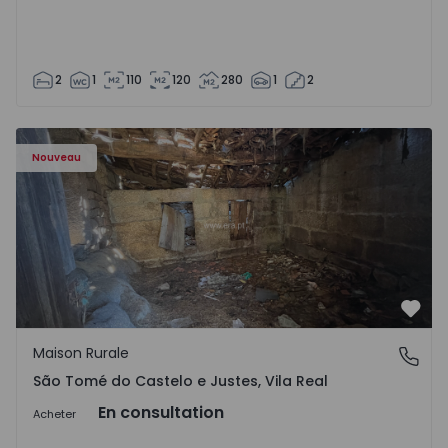
2
1
110
120
280
1
2
Maison Vila Real, São Tomé do Castelo e Justes - 1575189 
Nouveau
Préf
Maison Rurale
São Tomé do Castelo e Justes, Vila Real
São Tomé do Castelo e Justes, Vila Real
En consultation
Acheter