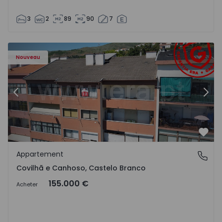
3
2
89
90
7
 - 18
Appartement T2 Covilhã, Covilhã e Canhoso - 1497806 - 1
Ap
Nouveau
Précédent
Suiv
Préf
Appartement
Covilhã e Canhoso, Castelo Branco
Covilhã e Canhoso, Castelo Branco
155.000 €
Acheter