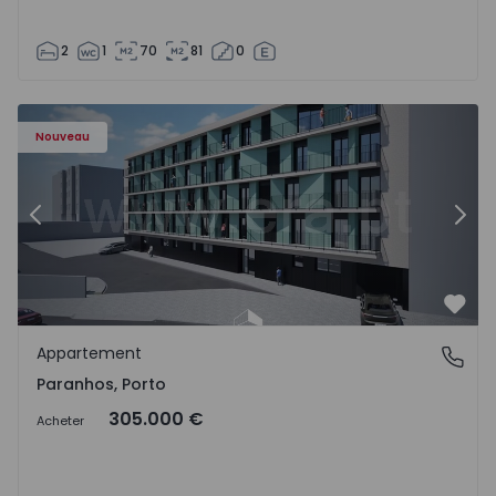
2
1
70
81
0
Appartement T1 Porto, Paranhos - 1575706 - 8
Ap
Nouveau
Précédent
Suiv
Préf
Appartement
Paranhos, Porto
Paranhos, Porto
305.000 €
Acheter