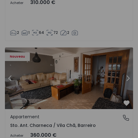
310.000 €
Acheter
2
1
64
72
2
ã - 1573477 - 14
Appartement T3 Barreiro, Sto. Ant. Charneca / Vila Chã - 
Ap
Nouveau
Précédent
Suiv
Préf
Appartement
Sto. Ant. Charneca / Vila Chã, Barreiro
Sto. Ant. Charneca / Vila Chã, Barreiro
360.000 €
Acheter