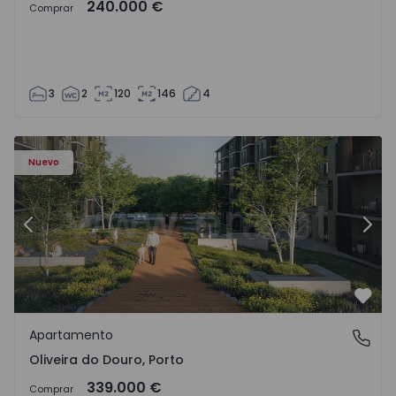
240.000 €
Comprar
3
2
120
146
4
- 1575522 - 8
Apartamento T2 Vila Nova de Gaia, Oliveira do Douro - 15
Ap
Nuevo
Anterior
Sigu
Favo
Apartamento
Oliveira do Douro, Porto
Oliveira do Douro, Porto
339.000 €
Comprar