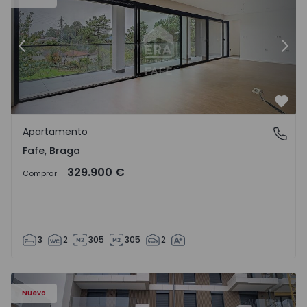
Anterior
Sigu
Favo
Apartamento
Fafe, Braga
Fafe, Braga
329.900 €
Comprar
3
2
305
305
2
Nuevo