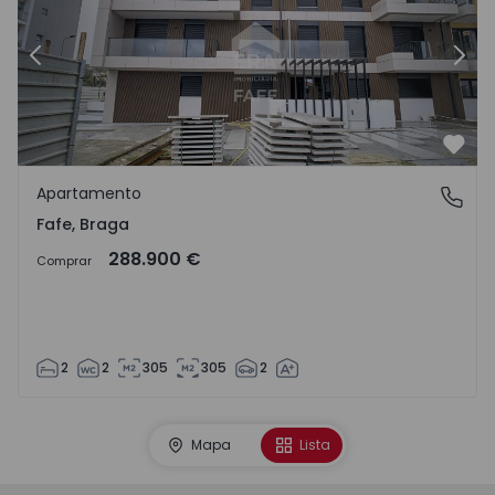
Anterior
Sigu
Favo
Apartamento
Fafe, Braga
Fafe, Braga
288.900 €
Comprar
2
2
305
305
2
Mapa
Lista