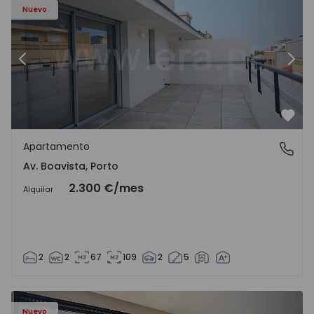
Nuevo
Anterior
Sigu
Favo
Apartamento
Av. Boavista, Porto
Av. Boavista, Porto
2.300 €
/mes
Alquilar
2
2
67
109
2
5
Nuevo