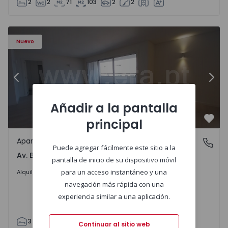
2
2
71
103
2
2
Apartamento T3 Porto, Av. Boavista - 1575472 - 5
Ap
Nuevo
Anterior
Sigu
Añadir a la pantalla
principal
Favo
Apartamento
Av. Boavista, Porto
Puede agregar fácilmente este sitio a la
Av. Boavista, Porto
pantalla de inicio de su dispositivo móvil
2.300 €
/mes
para un acceso instantáneo y una
Alquilar
navegación más rápida con una
experiencia similar a una aplicación.
3
2
132
142
2
4
Continuar al sitio web