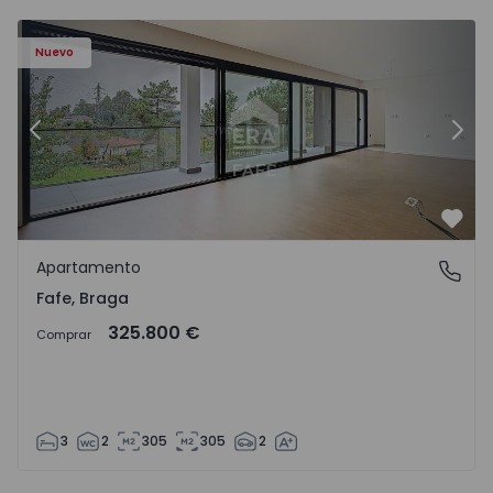
Nuevo
Anterior
Sigu
Favo
Apartamento
Fafe, Braga
Fafe, Braga
325.800 €
Comprar
3
2
305
305
2