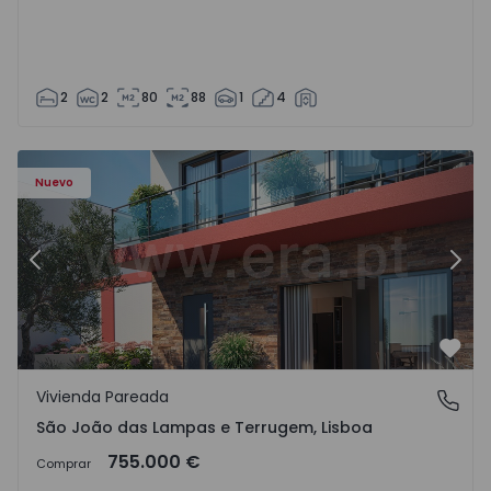
2
2
80
88
1
4
Nuevo
Anterior
Sigu
Favo
Vivienda Pareada
São João das Lampas e Terrugem, Lisboa
São João das Lampas e Terrugem, Lisboa
755.000 €
Comprar