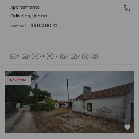
Apartamento
Odivelas, Lisboa
Odivelas, Lisboa
330.000 €
Comprar
2
1
70
82
1
2
Apartamento T3 Salvaterra de Magos, Marinhais - 157486
Novidade
Favo