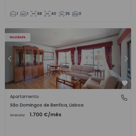
1
1
68
40
25
0
Novidade
Anterior
Segu
Favo
Apartamento
São Domingos de Benfica, Lisboa
São Domingos de Benfica, Lisboa
1.700 €
/mês
Arrendar