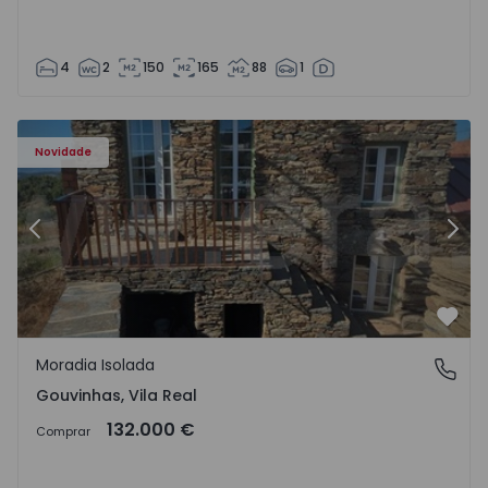
4
2
150
165
88
1
Moradia Isolada T1 Sabrosa, Gouvinhas - 1574611 - 10
Mo
Novidade
Anterior
Segu
Favo
Moradia Isolada
Gouvinhas, Vila Real
Gouvinhas, Vila Real
132.000 €
Comprar