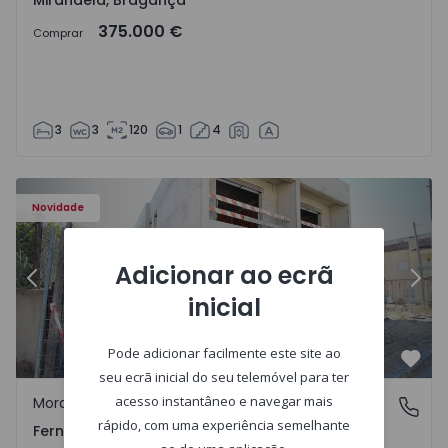
Mirandela, Bragança
375.000 €
Comprar
3
3
120
1
4
 - 2
Moradia Geminada T3 Seixal, Pinhal General - 1575229 - 1
Mo
Novidade
Adicionar ao ecrã
Anterior
Segu
inicial
Pode adicionar facilmente este site ao
Favo
seu ecrã inicial do seu telemóvel para ter
acesso instantâneo e navegar mais
Moradia Geminada
Fernão Ferro, Setúbal
rápido, com uma experiência semelhante
Fernão Ferro, Setúbal