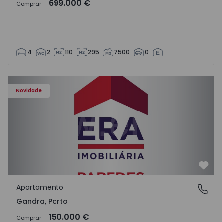
699.000 €
Comprar
4
2
110
295
7500
0
Apartamento T0 Paredes, Gandra - 1575265 - 1
Novidade
Favo
Apartamento
Gandra, Porto
Gandra, Porto
150.000 €
Comprar