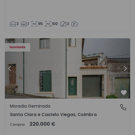
2
1
95
100
2
Novidade
Anterior
Segu
Favo
Moradia Geminada
Santa Clara e Castelo Viegas, Coimbra
Santa Clara e Castelo Viegas, Coimbra
220.000 €
Comprar