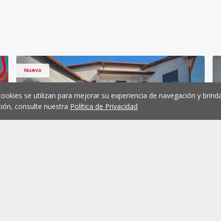
Nuevo
cookies se utilizan para mejorar su experiencia de navegación y brinda
ión, consulte nuestra
Política de Privacidad
Santiago - 1568211 - 13
Apartamento T3 Viseu, Santiago
Casa T3 Viseu, Fragosela - 15
Favorito
Favorit
Casa
Fragosela, Viseu
Fragosela, Viseu
350.000 €
Comprar