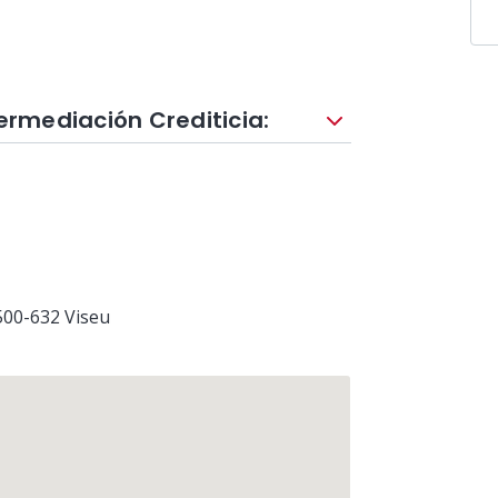
termediación Crediticia:
3500-632
Viseu