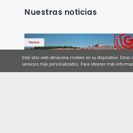
Nuestras noticias
Nuevo
Este sitio web almacena cookies en su dispositivo. Estas 
servicios más personalizados. Para obtener más informac
 Viseu, Santiago - 1568211 - 12
Apartamento T3 Viseu, 
Apartamento
Santiago, Viseu
Santiago, Viseu
486.000 €
Comprar