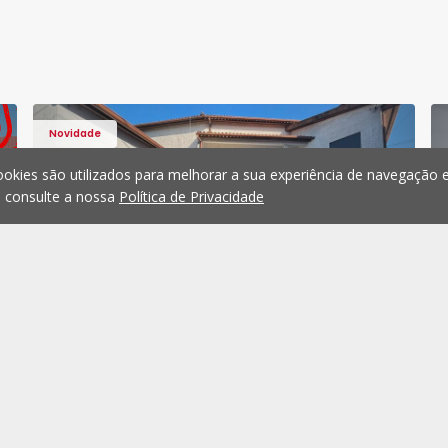
Novidade
okies são utilizados para melhorar a sua experiência de navegação e
, consulte a nossa
Política de Privacidade
Santiago - 1568211 - 13
Apartamento T3 Viseu, Santiago
Moradia T3 Viseu, Fragosela -
Favorito
Favorit
Moradia
Fragosela, Viseu
Fragosela, Viseu
350.000 €
Comprar