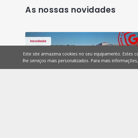
As nossas novidades
Novidade
Este site armazena cookies no seu equipamento. Estes co
lhe serviços mais personalizados. Para mais informações
 Viseu, Santiago - 1568211 - 12
Apartamento T3 Viseu, 
Apartamento
Santiago, Viseu
Santiago, Viseu
486.000 €
Comprar