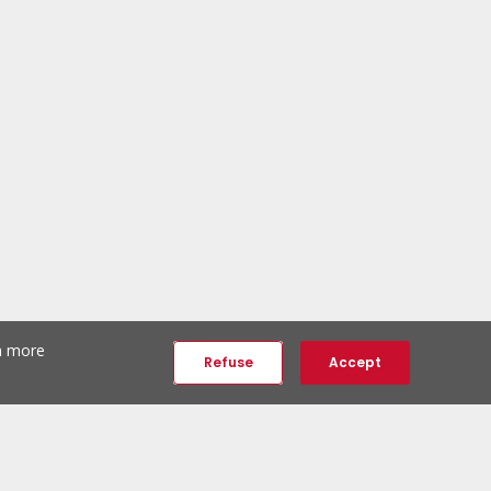
th more
Refuse
Accept