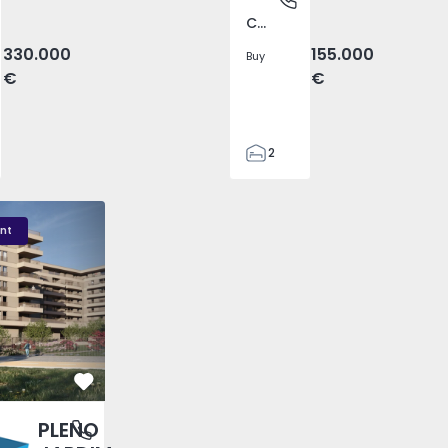
Covilhã e Canhoso, Castelo Branco
330.000
155.000
Buy
€
€
2
1
85
DIM - 3
PLENO JARDIM - 2
PLENO JARDIM - 17
85
nt
0
4
Favorite
PLENO
antas, Porto