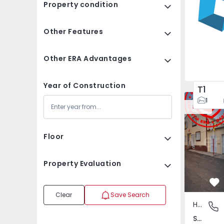
Property condition
Other Features
Other ERA Advantages
Year of Construction
T1
House T2 Ponta Delga
House T2 P
1
New
Floor
Property Evaluation
Fa
Clear
Save Search
House
Santa Bá
Santa Bárbara, Ilha de São Miguel