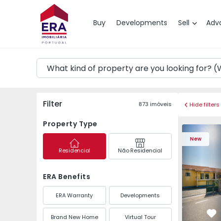
Map
Buy
Developments
Sell
Adv
Filter
873
imóveis
Hide filters
Property Type
Detached H
New
Residencial
Não Residencial
ERA Benefits
ERA Warranty
Developments
Brand New Home
Virtual Tour
Fa