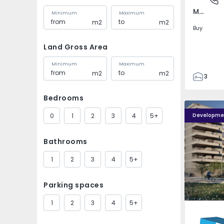
Mem Martins, Sintra
Minimum
Maximum
m2
m2
Buy
Land Gross Area
Minimum
Maximum
m2
m2
3
2
Bedrooms
89
PLENO JARDIM - 4
PLENO JAR
90
0
1
2
3
4
5+
Developme
7
Bathrooms
1
2
3
4
5+
Parking spaces
1
2
3
4
5+
Águas S