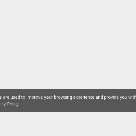
es are used to improve your browsing experience and provide you wi
acy Policy
1
2
3
4
5
...
1075
Previous
Next