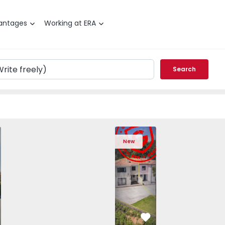
antages
Working at ERA
Search
ouse T3 Sabrosa, Vilarinho de São Romão - 1574801 - 1
Semi-Detached House T3 Angra do Heroí
Semi-Detached House T3 Angr
Semi-Detached Hou
Semi-De
New
vorite
Favorite