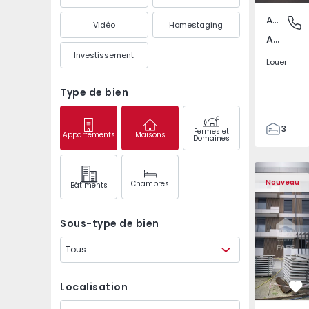
Appartement
Av. Boav
Vidéo
Homestaging
Av. Boavista, Porto
Investissement
Louer
Type de bien
3
Fermes et
Appartements
Maisons
Domaines
2
132
142
Nouveau
Chambres
Bâtiments
2
4
Sous-type de bien
Tous
Localisation
Pr