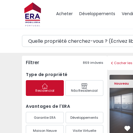
Carte
Acheter
Développements
Vend
Filtrer
869
imóveis
Cacher les 
Type de propriété
Appartement T3 Porto,
Appartemen
Nouveau
Residencial
Não Residencial
Avantages de l'ERA
Garantie ERA
Développements
Maison Neuve
Visite Virtuelle
Pr