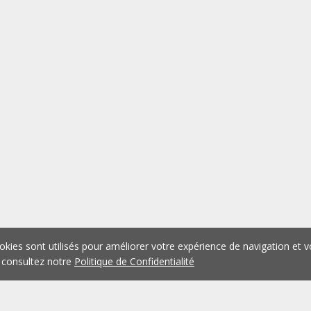
okies sont utilisés pour améliorer votre expérience de navigation et v
 consultez notre
Politique de Confidentialité
1
2
3
4
5
...
1075