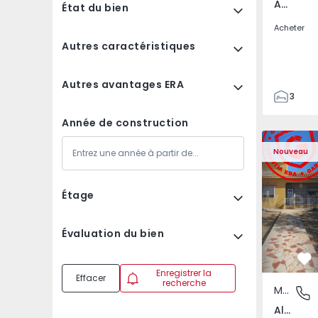
Aves, Porto
État du bien
Acheter
Autres caractéristiques
Autres avantages ERA
3
3
Année de construction
150
150
Nouveau
2
1
Étage
Évaluation du bien
Pr
Enregistrer la
Effacer
recherche
Maison Individuelle
Almancil
Almancil, Faro