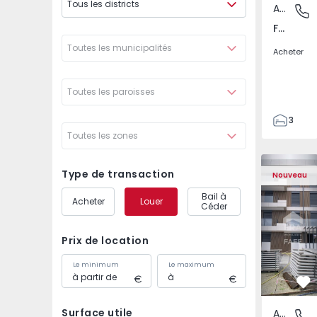
Tous les districts
Appartement
Fafe, Br
Fafe, Braga
Toutes les municipalités
Acheter
Toutes les paroisses
3
Toutes les zones
2
305
305
Type de transaction
Nouveau
2
Bail à
Acheter
Louer
Céder
Prix de location
Le minimum
Le maximum
Pr
Surface utile
Appartement
Fafe, Br