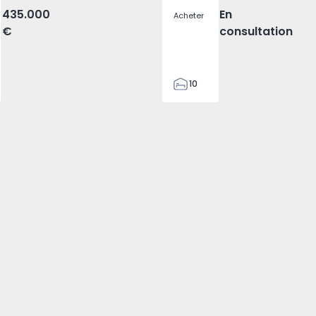
435.000
En
Acheter
€
consultation
10
5
198
230
0